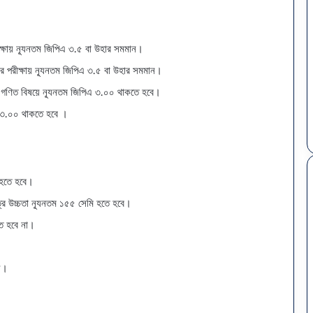
ঢা
কা
ীক্ষায় ন্যূনতম জিপিএ ৩.৫ বা উহার সমমান।
সে
ের পরীক্ষায় ন্যূনতম জিপিএ ৩.৫ বা উহার সমমান।
ন্ট্রা
২ সপ্তাহ ago
ল
 ও গণিত বিষয়ে ন্যূনতম জিপিএ ৩.০০ থাকতে হবে।
 (৭ কলেজ) ভর্তি পরিক্ষার প্রশ্ন
ই
ঢাকা সেন্ট্রাল ইউনিভার্সিটি ভর্তি ২০২৬: ফলাফল, বিষয়
িএ ৩.০০ থাকতে হবে ।
সামাজিক বিজ্ঞান ইউনিট
চয়েস ও মাইগ্রেশন সময়সূচি
উ
নি
ভা
র্সি
টি
র হতে হবে।
ভ
ত্রে উচ্চতা ন্যূনতম ১৫৫ সেমি হতে হবে।
র্তি
২
্ত হবে না।
০
২
৬
্য।
:
ফ
লা