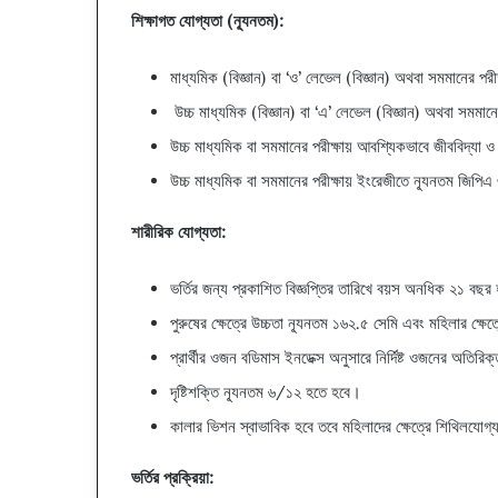
শিক্ষাগত যোগ্যতা (ন্যূনতম):
ঢা
কা
মাধ্যমিক (বিজ্ঞান) বা ‘ও’ লেভেল (বিজ্ঞান) অথবা সমমানের পর
সে
উচ্চ মাধ্যমিক (বিজ্ঞান) বা ‘এ’ লেভেল (বিজ্ঞান) অথবা সমমান
ন্ট্রা
৪ সপ্তাহ ago
ল
উচ্চ মাধ্যমিক বা সমমানের পরীক্ষায় আবশ্যিকভাবে জীববিদ্যা
ই
ঢাকা সেন্ট্রাল ইউনিভার্সিটি
উচ্চ মাধ্যমিক বা সমমানের পরীক্ষায় ইংরেজীতে ন্যূনতম জিপ
ও সমাধান ২০২৬ – কলা ও 
উ
নি
শারীরিক যোগ্যতা:
ভা
র্সি
টি
ভর্তির জন্য প্রকাশিত বিজ্ঞপ্তির তারিখে বয়স অনধিক ২১ বছ
(
পুরুষের ক্ষেত্রে উচ্চতা ন্যূনতম ১৬২.৫ সেমি এবং মহিলার ক্ষে
৭
ক
প্রার্থীর ওজন বডিমাস ইনডেক্স অনুসারে নির্দিষ্ট ওজনের অতিরিক
লে
দৃষ্টিশক্তি ন্যূনতম ৬/১২ হতে হবে।
জ
)
কালার ভিশন স্বাভাবিক হবে তবে মহিলাদের ক্ষেত্রে শিথিলযোগ
ভ
র্তি
ভর্তির প্রক্রিয়া:
প