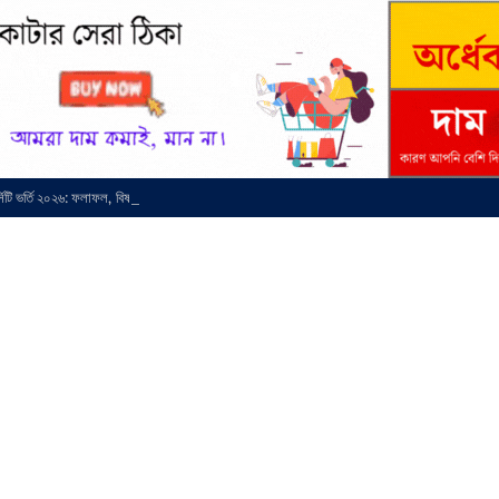
র্সিটি ভর্তি ২০২৬: ফলাফল, বিষয় চয়েস ও মাইগ্রেশন সময়সূচি