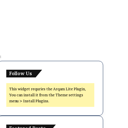
d
Follow Us
This widget requries the Arqam Lite Plugin,
You can install it from the Theme settings
menu > Install Plugins.