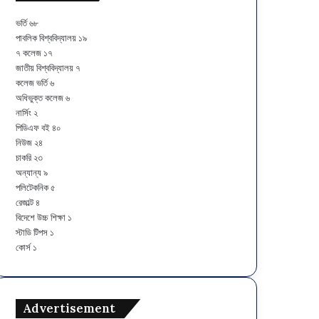
ভর্তি
৬৮
পাবলিক বিশ্ববিদ্যালয়
১৯
৭ কলেজ
১৭
জাতীয় বিশ্ববিদ্যালয়
৭
কলেজ ভর্তি
৬
অধিভুক্ত কলেজ
৬
নার্সিং
২
পিডিএফ বই
৪০
নিউজ
২৪
চাকরি
২৩
অন্যান্য
৯
পলিটেকনিক
৫
রেজাল্ট
৪
বিদেশে উচ্চ শিক্ষা
১
স্টাডি টিপস
১
কোর্স
১
Advertisement