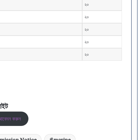
২০
২০
২০
২০
২০
াইট
আবেদন করুন