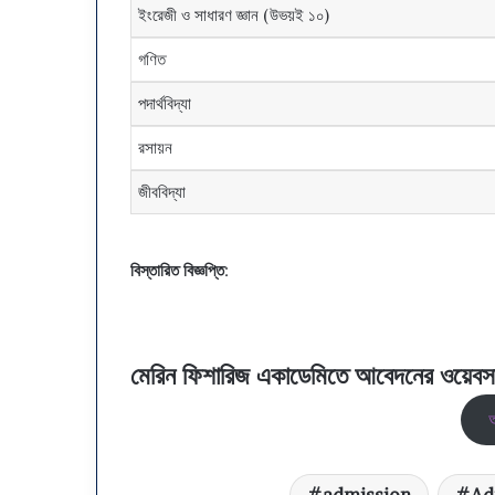
ক
ইংরেজী ও সাধারণ জ্ঞান (উভয়ই ১০)
বি
গণিত
জ্ঞা
ন
পদার্থবিদ্যা
ই
উ
রসায়ন
নি
ট
জীববিদ্যা
বিস্তারিত বিজ্ঞপ্তি
:
মেরিন ফিশারিজ একাডেমিতে আবেদনের ওয়েবস