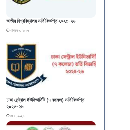
ফ
এ
ল
স
,
এ
জাতীয় বিশ্ববিদ্যালয় ভর্তি বিজ্ঞপ্তি ২০২৫-২৬
বি
স
ষ
সি
এপ্রিল ৮, ২০২৬
য়
-
চ
এ
য়ে
ই
স
চ
ও
এ
মা
স
ই
সি
গ্রে
পা
শ
সে
ন
ও
স
ঢাকা সেন্ট্রাল ইউনিভার্সিটি (৭ কলেজ) ভর্তি বিজ্ঞপ্তি
ম
২০২৫-২৬
য়
সূ
মে ৫, ২০২৬
চি