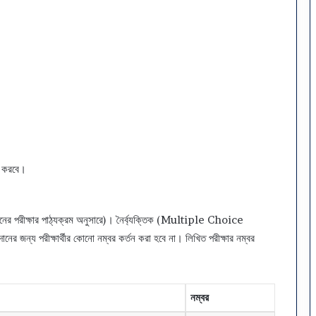
ফ
ল
,
বি
ষ
য়
চ
য়ে
স
ও
মা
হণ করবে।
ই
গ্রে
শ
মমানের পরীক্ষার পাঠ্যক্রম অনুসারে)। নৈর্ব্যক্তিক (Multiple Choice
ন
স
ানের জন্য পরীক্ষার্থীর কোনো নম্বর কর্তন করা হবে না। লিখিত পরীক্ষার নম্বর
ম
য়
সূ
চি
নম্বর