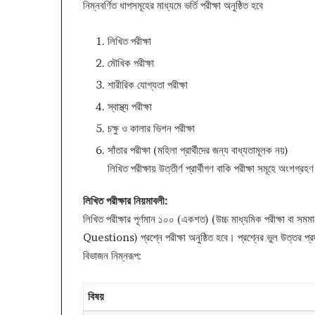
নিম্নবর্ণিত ধাপসমূহের মাধ্যমে ভর্তি পরীক্ষা অনুষ্ঠিত হবে
রি
ক্ষা
লিখিত পরীক্ষা
র
প্র
মৌখিক পরীক্ষা
শ্ন
শারীরিক যোগ্যতা পরীক্ষা
ও
স
স্বাস্থ্য পরীক্ষা
মা
চক্ষু ও কালার ভিশন পরীক্ষা
ধা
ন
সাঁতার পরীক্ষা (মহিলা প্রার্থীদের জন্য বাধ্যতামূলক নয়)
২
লিখিত পরীক্ষায় উত্তীর্ণ প্রার্থীগণ বাকি পরীক্ষা সমূহে অংশগ্র
০
২
লিখিত পরীক্ষার নিয়মাবলী:
৬
লিখিত পরীক্ষার পূর্ণমান ১০০ (একশত) (উচ্চ মাধ্যমিক পরীক্ষা বা স
–
ক
Questions) প্রশ্নে পরীক্ষা অনুষ্ঠিত হবে। প্রশ্নের ভুল উত্তর প্রদ
লা
বিভাজন নিম্নরূপ:
ও
সা
মা
বিষয়
জি