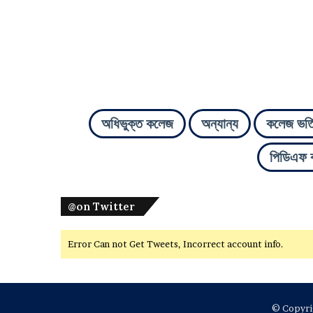
অধিভুক্ত কলেজ
অন্যান্য
কলেজ ভর্ত
পিডিএফ 
@on Twitter
Error Can not Get Tweets, Incorrect account info.
© Copyrig