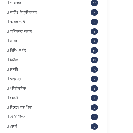
৭ কলেজ
১৭
জাতীয় বিশ্ববিদ্যালয়
৭
কলেজ ভর্তি
৬
অধিভুক্ত কলেজ
৬
নার্সিং
২
পিডিএফ বই
৪০
নিউজ
২৪
চাকরি
২৩
অন্যান্য
৯
পলিটেকনিক
৫
রেজাল্ট
৪
বিদেশে উচ্চ শিক্ষা
১
স্টাডি টিপস
১
কোর্স
১