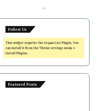
ad
Follow Us
This widget requries the Arqam Lite Plugin, You
can install it from the Theme settings menu >
Install Plugins.
Featured Posts
ঢাকা
সেন্ট্রাল
ইউনিভার্সিটি
ভর্তি