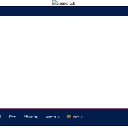
ি
নিউজ
পিডিএফ বই
অন্যান্য
বাংলা