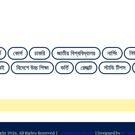
ি
কোর্স
চাকরি
জাতীয় বিশ্ববিদ্যালয়
নার্সিং
নি
বই
বিদেশে উচ্চ শিক্ষা
ভর্তি
রেজাল্ট
স্টাডি টিপস
ht 2026, All Rights Reserved |
Admission Notice
| Designed by
M. Kam