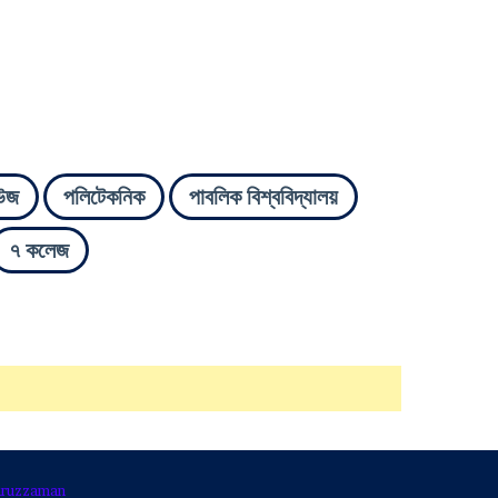
উজ
পলিটেকনিক
পাবলিক বিশ্ববিদ্যালয়
৭ কলেজ
ruzzaman