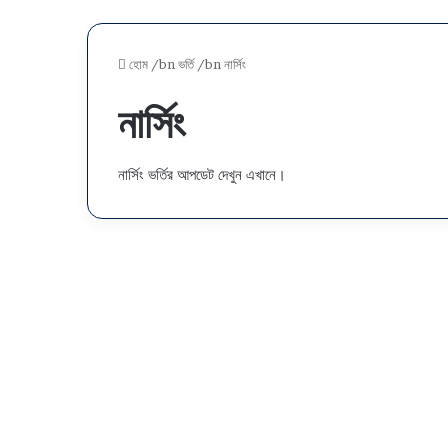
হোম
/bn
ভর্তি
/bn
নার্সিং
নার্সিং
নার্সিং ভর্তির আপডেট দেখুন এখানে।
নার্সিং ভর্তি বিজ্ঞপ্তি ২০২৫-২৬
জানুয়ারি ১২, ২০২৬
০
৪৯,৭২৮