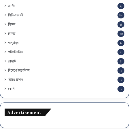
নার্সিং
২
পিডিএফ বই
৪০
নিউজ
২৪
চাকরি
২৩
অন্যান্য
৯
পলিটেকনিক
৫
রেজাল্ট
৪
বিদেশে উচ্চ শিক্ষা
১
স্টাডি টিপস
১
কোর্স
১
Advertisement