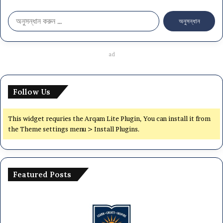
অ
নু
স
ন্ধা
ad
নঃ
Follow Us
This widget requries the Arqam Lite Plugin, You can install it from
the Theme settings menu > Install Plugins.
Featured Posts
ঢা
অ
কা
র্থ
সে
ম