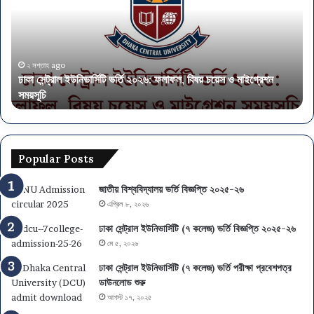
ন্ট্রা
ন্ত্র
ল
ণা
ই
ল
উ
য়ে
নি
৫
২ সপ্তাহ ago
ঢাকা সেন্ট্রাল ইউনিভার্সিটি ভর্তি ২০২৬: ফলাফল, বিষয় চয়েস ও মাইগ্রেশন
ভা
৭
সময়সূচি
অ
র্সি
৫
টি
প
ভ
দে
র্তি
নি
২
য়ো
Popular Posts
০
গ
২
,
জাতীয় বিশ্ববিদ্যালয় ভর্তি বিজ্ঞপ্তি ২০২৫-২৬
৬
আ
এপ্রিল ৮, ২০২৬
:
বে
ফ
দ
ঢাকা সেন্ট্রাল ইউনিভার্সিটি (৭ কলেজ) ভর্তি বিজ্ঞপ্তি ২০২৫-২৬
লা
ন
মে ৫, ২০২৬
ফ
এ
ঢাকা সেন্ট্রাল ইউনিভার্সিটি (৭ কলেজ) ভর্তি পরীক্ষা প্রবেশপত্র
ল
স
ডাউনলোড শুরু
,
এ
আগস্ট ১৭, ২০২৫
বি
স