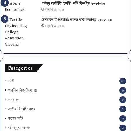
ষ
সি
গার্হস্থ্য অর্থনীতি ইউনিট ভর্তি বিজ্ঞপ্তি ২০২৫-২৬
য়
-
জানুয়ারি ১৪, ২০২৬
চ
এ
য়ে
ই
টেক্সটাইল ইঞ্জিনিয়ারিং কলেজ ভর্তি বিজ্ঞপ্তি ২০২৫-২৬
স
চ
জানুয়ারি ১৪, ২০২৬
ও
এ
মা
স
ই
সি
গ্রে
পা
শ
সে
ন
ও
Categories
স
ম
য়
ভর্তি
৬৮
সূ
পাবলিক বিশ্ববিদ্যালয়
১৯
চি
৭ কলেজ
১৭
জাতীয় বিশ্ববিদ্যালয়
৭
কলেজ ভর্তি
৬
অধিভুক্ত কলেজ
৬