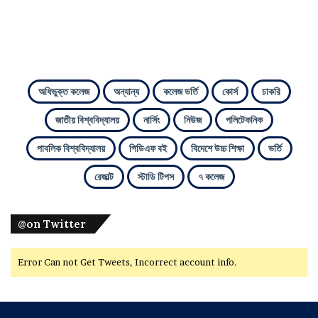
অধিভুক্ত কলেজ
অন্যান্য
কলেজ ভর্তি
কোর্স
চাকরি
জাতীয় বিশ্ববিদ্যালয়
নার্সিং
নিউজ
পলিটেকনিক
পাবলিক বিশ্ববিদ্যালয়
পিডিএফ বই
বিদেশে উচ্চ শিক্ষা
ভর্তি
রেজাল্ট
স্টাডি টিপস
৭ কলেজ
@on Twitter
Error Can not Get Tweets, Incorrect account info.