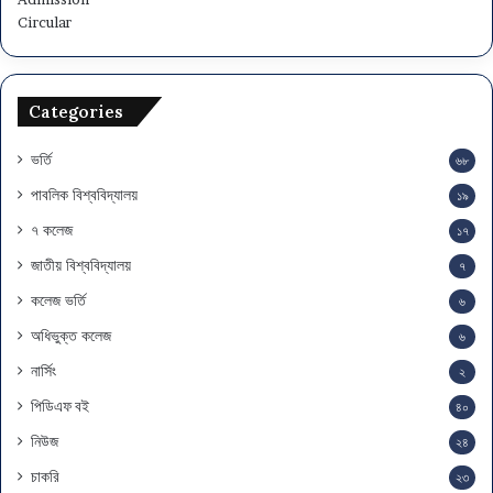
Categories
ভর্তি
৬৮
পাবলিক বিশ্ববিদ্যালয়
১৯
৭ কলেজ
১৭
জাতীয় বিশ্ববিদ্যালয়
৭
কলেজ ভর্তি
৬
অধিভুক্ত কলেজ
৬
নার্সিং
২
পিডিএফ বই
৪০
নিউজ
২৪
চাকরি
২৩