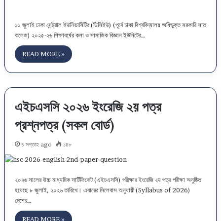
১১ জুলাই ঢাকা সেন্ট্রাল ইউনিভার্সিটির (ডিসিইউ) (পূর্বে ঢাকা বিশ্ববিদ্যালয় অধিভুক্ত সরকারি সাত
কলেজ) ২০২৫-২৬ শিক্ষাবর্ষের কলা ও সামাজিক বিজ্ঞান ইউনিটের…
READ MORE »
এইচএসসি ২০২৬ ইংরেজি ২য় পত্র
প্রশ্নপত্র (সকল বোর্ড)
৪ সপ্তাহ ago
১৪৮
২০২৬ সালের উচ্চ মাধ্যমিক সার্টিফিকেট (এইচএসসি) পরীক্ষার ইংরেজি ২য় পত্র পরীক্ষা অনুষ্ঠিত
হয়েছে ৮ জুলাই, ২০২৬ তারিখে। এবারের সিলেবাস অনুযায়ী (Syllabus of 2026)
দেশের…
READ MORE »