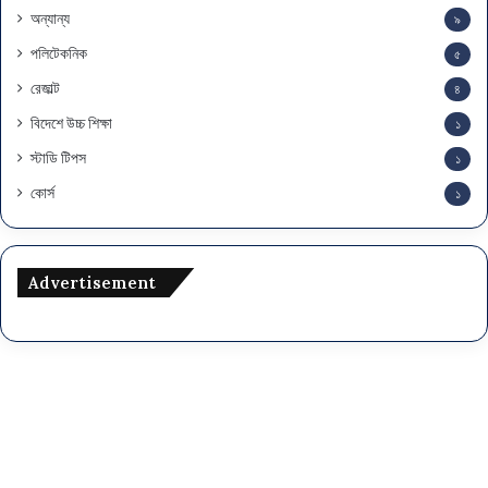
অন্যান্য
৯
পলিটেকনিক
৫
রেজাল্ট
৪
বিদেশে উচ্চ শিক্ষা
১
স্টাডি টিপস
১
কোর্স
১
Advertisement