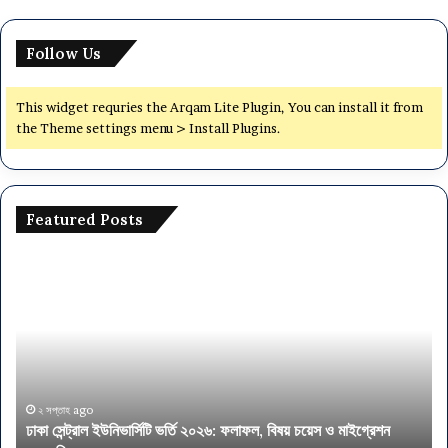
Follow Us
This widget requries the Arqam Lite Plugin, You can install it from
the Theme settings menu > Install Plugins.
Featured Posts
ঢাকা
অর্থ
সেন্ট্রাল
মন্ত
ইউনিভার্সিটি
৫৭
ভর্তি
পদে
২০২৬:
নিয
ফলাফল,
আব
বিষয়
এস
চয়েস
এই
২ সপ্তাহ ago
ঢাকা সেন্ট্রাল ইউনিভার্সিটি ভর্তি ২০২৬: ফলাফল, বিষয় চয়েস ও মাইগ্রেশন
ও
পাস