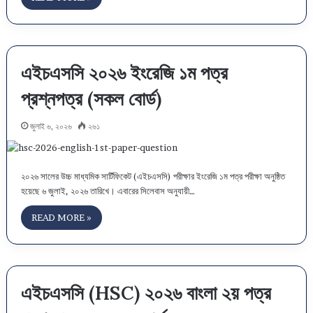
এইচএসসি ২০২৬ ইংরেজি ১ম পত্র
প্রশ্নপত্র (সকল বোর্ড)
জুলাই ৬, ২০২৬
২৬১
২০২৬ সালের উচ্চ মাধ্যমিক সার্টিফিকেট (এইচএসসি) পরীক্ষার ইংরেজি ১ম পত্র পরীক্ষা অনুষ্ঠিত
হয়েছে ৬ জুলাই, ২০২৬ তারিখে। এবারের সিলেবাস অনুযায়ী…
READ MORE »
এইচএসসি (HSC) ২০২৬ বাংলা ২য় পত্র