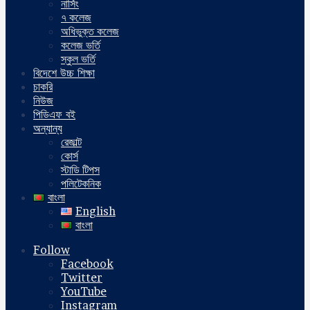
নার্সিং
৭ কলেজ
অধিভুক্ত কলেজ
কলেজ ভর্তি
স্কুল ভর্তি
বিদেশে উচ্চ শিক্ষা
চাকরি
নিউজ
পিডিএফ বই
অন্যান্য
রেজাল্ট
কোর্স
স্টাডি টিপস
পলিটেকনিক
বাংলা
English
বাংলা
Follow
Facebook
Twitter
YouTube
Instagram