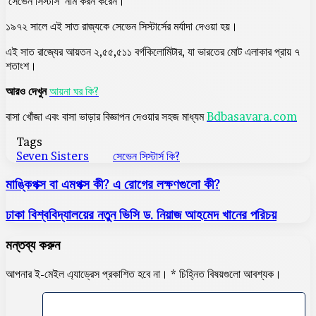
‘সেভেন সিস্টার্স’ নাম করন করেন।
১৯৭২ সালে এই সাত রাজ্যকে সেভেন সিস্টার্সের মর্যাদা দেওয়া হয়।
এই সাত রাজ্যের আয়তন ২,৫৫,৫১১ বর্গকিলোমিটার, যা ভারতের মোট এলাকার প্রায় ৭
শতাংশ।
আরও দেখুন
আয়না ঘর কি?
বাসা খোঁজা এবং বাসা ভাড়ার বিজ্ঞাপন দেওয়ার সহজ মাধ্যম
Bdbasavara.com
Tags
Seven Sisters
সেভেন সিস্টার্স কি?
মাঙ্কিপক্স বা এমপক্স কী? এ রোগের লক্ষণগুলো কী?
ঢাকা বিশ্ববিদ্যালয়ের নতুন ভিসি ড. নিয়াজ আহমেদ খানের পরিচয়
মন্তব্য করুন
আপনার ই-মেইল এ্যাড্রেস প্রকাশিত হবে না।
*
চিহ্নিত বিষয়গুলো আবশ্যক।