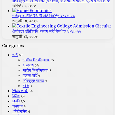
ঢাকা সেন্ট্রাল ইউনিভার্সিটি (৭ কলেজ) ভর্তি পরীক্ষা প্রবেশপত্র ডাউনলোড শুরু
আগস্ট ১৭, ২০২৫
গার্হস্থ্য অর্থনীতি ইউনিট ভর্তি বিজ্ঞপ্তি ২০২৫-২৬
জানুয়ারি ১৪, ২০২৬
টেক্সটাইল ইঞ্জিনিয়ারিং কলেজ ভর্তি বিজ্ঞপ্তি ২০২৫-২৬
জানুয়ারি ১৪, ২০২৬
Categories
ভর্তি
৬৮
পাবলিক বিশ্ববিদ্যালয়
১৯
৭ কলেজ
১৭
জাতীয় বিশ্ববিদ্যালয়
৭
কলেজ ভর্তি
৬
অধিভুক্ত কলেজ
৬
নার্সিং
২
পিডিএফ বই
৪০
নিউজ
২৪
চাকরি
২৩
অন্যান্য
৯
পলিটেকনিক
৫