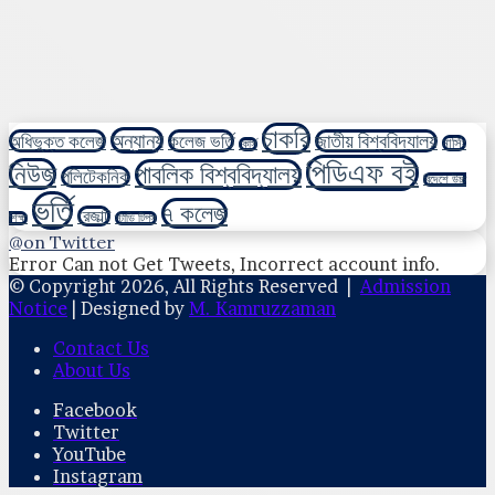
চাকরি
অন্যান্য
অধিভুক্ত কলেজ
কলেজ ভর্তি
জাতীয় বিশ্ববিদ্যালয়
নার্সিং
কোর্স
পিডিএফ বই
নিউজ
পাবলিক বিশ্ববিদ্যালয়
পলিটেকনিক
বিদেশে উচ্চ
ভর্তি
৭ কলেজ
রেজাল্ট
শিক্ষা
স্টাডি টিপস
@on Twitter
Error Can not Get Tweets, Incorrect account info.
© Copyright 2026, All Rights Reserved |
Admission
Notice
| Designed by
M. Kamruzzaman
Contact Us
About Us
Facebook
Twitter
YouTube
Instagram