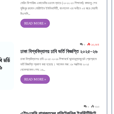
মেরিন ফিশারিজ একাডেমির ৪৪তম ব্যাচে (২০২২-২৩ শিক্ষাবর্ষ) বঙ্গবন্ধু শেখ
মুজিবুর রহমান মেরিটাইম ইউনিভার্সিটি, বাংলাদেশ এর অধীনে ০৪ বছর মেয়াদী
বিএসসি…
READ MORE »
০
১৫,৩৫৪
ঢাকা বিশ্ববিদ্যালয় ঢাবি ভর্তি বিজ্ঞপ্তি ২০২৫-২৬
ঢাকা বিশ্ববিদ্যালয় ঢাবি ২০২৫-২০২৬ শিক্ষাবর্ষে আন্ডারগ্র্যাজুয়েট প্রোগ্রামে
ভর্তি বিজ্ঞপ্তি প্রকাশ করা হয়েছে। আবেদন শুরু: ২৯ অক্টোবর ২০২৫
থেকেআবেদন শেষ: ১৬…
READ MORE »
০
৩১৩
এইচএসসি পাশকৃতদের পলিটেকনিক ইনস্টিটিউটে