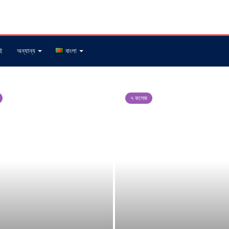
ই
অন্যান্য
বাংলা
৭ কলেজ