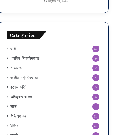
জানুয়ারি ১৪, ২০২৬
Categories
ভর্তি
৬৮
পাবলিক বিশ্ববিদ্যালয়
১৯
৭ কলেজ
১৭
জাতীয় বিশ্ববিদ্যালয়
৭
কলেজ ভর্তি
৬
অধিভুক্ত কলেজ
৬
নার্সিং
২
পিডিএফ বই
৪০
নিউজ
২৪