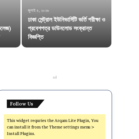
জুলাই ৫, ২০২৬
ঢাকা সেন্ট্রাল ইউনিভার্সিটি ভর্তি পরীক্ষা ও
জুন ২৮, ২০২৬
 কলেজ)
প্রবেশপত্র ডাউনলোড সংক্রান্ত
জাতীয় বিশ
বিজ্ঞপ্তি
ভর্তি বিজ্
ad
Follow Us
This widget requries the Arqam Lite Plugin, You
can install it from the Theme settings menu >
Install Plugins.