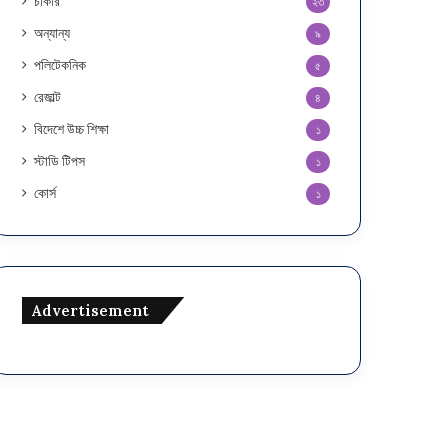
চাকরি
২৩
অন্যান্য
৯
পলিটেকনিক
৫
রেজাল্ট
৪
বিদেশে উচ্চ শিক্ষা
১
স্টাডি টিপস
১
কোর্স
১
Advertisement