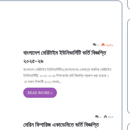
ঢাকা
০
৩,৫৪১
সেন্ট্রাল
বাংলাদেশ মেরিটাইম ইউনিভার্সিটি ভর্তি বিজ্ঞপ্তি
ইউনিভার্সিটি
২০২৫-২৬
ভর্তি
২০২৬:
বাংলাদেশ মেরিটাইম ইউনিভার্সিটির (বাংলাদেশের একমাত্র পাবলিক মেরিটাইম
ফলাফল,
ইউনিভার্সিটি) ২০২৫-২০২৬ শিক্ষাবর্ষের ভর্তি বিজ্ঞপ্তি প্রকাশ করা হয়েছে।
বিষয়
যে সকল শিক্ষার্থী ২০২২ অথবা…
িটি (৭ কলেজ) ভর্তি পরিক্ষার
২ সপ্তাহ ago
চয়েস
– কলা ও সামাজিক বিজ্ঞান
ঢাকা সেন্ট্রাল ইউনিভার্সিটি ভর্তি ২০২৬: ফলাফল,
READ MORE »
ও
বিষয় চয়েস ও মাইগ্রেশন সময়সূচি
মাইগ্রেশন
সময়সূচি
০
৩২৭
মেরিন ফিশারিজ একাডেমিতে ভর্তি বিজ্ঞপ্তি