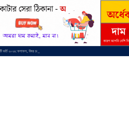
্সিটি ভর্তি ২০২৬: ফলাফল, বিষয় চয়েস ও মাইগ্রেশন সময়সূচি