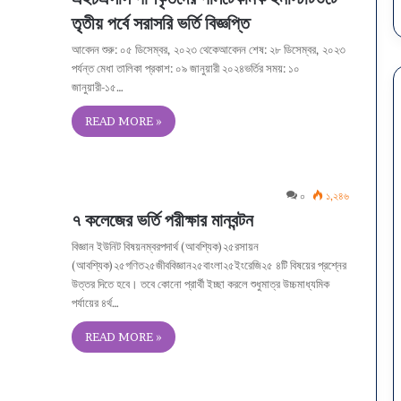
তৃতীয় পর্বে সরাসরি ভর্তি বিজ্ঞপ্তি
আবেদন শুরু: ০৫ ডিসেম্বর, ২০২৩ থেকেআবেদন শেষ: ২৮ ডিসেম্বর, ২০২৩
পর্যন্ত মেধা তালিকা প্রকাশ: ০৯ জানুয়ারী ২০২৪ভর্তির সময়: ১০
জানুয়ারী-১৫…
READ MORE »
০
১,২৪৬
৭ কলেজের ভর্তি পরীক্ষার মানবন্টন
বিজ্ঞান ইউনিট বিষয়নম্বরপদার্থ (আবশ্যিক)২৫রসায়ন
(আবশ্যিক)২৫গণিত২৫জীববিজ্ঞান২৫বাংলা২৫ইংরেজি২৫ ৪টি বিষয়ের প্রশ্নের
উত্তর দিতে হবে। তবে কোনো প্রার্থী ইচ্ছা করলে শুধুমাত্র উচ্চমাধ্যমিক
পর্যায়ের ৪র্থ…
READ MORE »