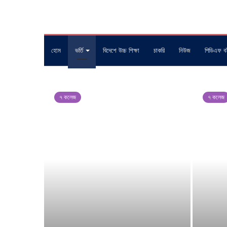
হোম
ভর্তি
বিদেশে উচ্চ শিক্ষা
চাকরি
নিউজ
পিডিএফ ব
৭ কলেজ
৭ কলেজ