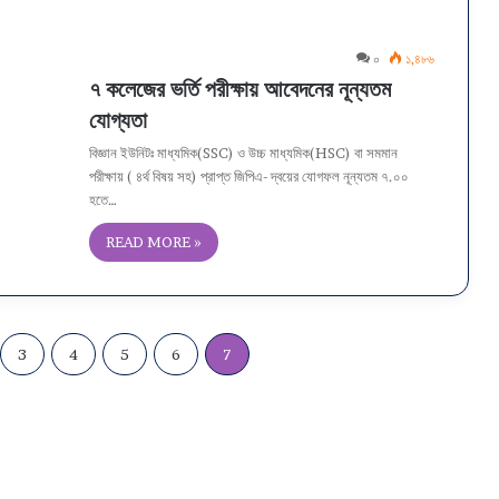
০
১,৪৮৬
৭ কলেজের ভর্তি পরীক্ষায় আবেদনের নূন্যতম
যোগ্যতা
বিজ্ঞান ইউনিটঃ মাধ্যমিক(SSC) ও উচ্চ মাধ্যমিক(HSC) বা সমমান
পরীক্ষায় ( ৪র্থ বিষয় সহ) প্রাপ্ত জিপিএ- দ্বয়ের যোগফল নূন্যতম ৭.০০
হতে…
READ MORE »
3
4
5
6
7