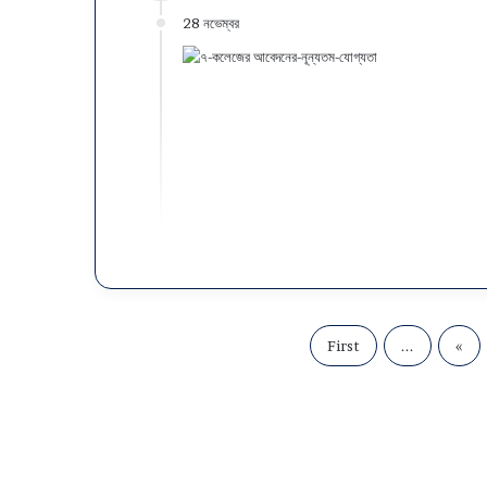
28 নভেম্বর
First
...
«