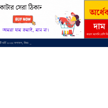
সিটি ভর্তি ২০২৬: ফলাফল, বিষয় চয়েস ও মাইগ্রেশন সময়সূচি