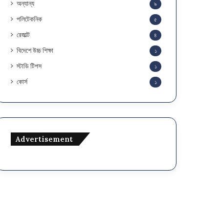
অন্যান্য
৯
পলিটেকনিক
৫
রেজাল্ট
৪
বিদেশে উচ্চ শিক্ষা
১
স্টাডি টিপস
১
কোর্স
১
Advertisement