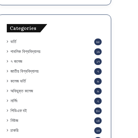
Categories
ভর্তি
৬৮
পাবলিক বিশ্ববিদ্যালয়
১৯
৭ কলেজ
১৭
জাতীয় বিশ্ববিদ্যালয়
৭
কলেজ ভর্তি
৬
অধিভুক্ত কলেজ
৬
নার্সিং
২
পিডিএফ বই
৪০
নিউজ
২৪
চাকরি
২৩