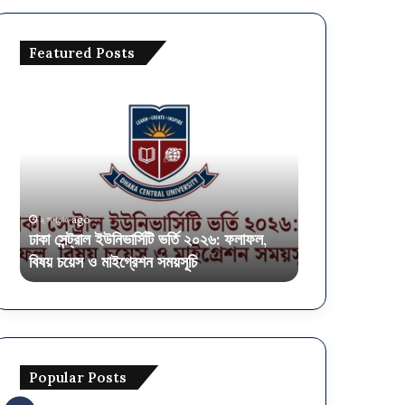
Featured Posts
ঢাকা
অর্থ
সেন্ট্রাল
মন্ত্রণালয়ে
ইউনিভার্সিটি
৫৭৫
ভর্তি
পদে
২০২৬:
নিয়োগ,
ফলাফল,
আবেদন
বিষয়
এসএসসি-
২ সপ্তাহ ago
৩ সপ্তাহ ago
চয়েস
এইচএসসি
ঢাকা সেন্ট্রাল ইউনিভার্সিটি ভর্তি ২০২৬: ফলাফল,
অর্থ মন্ত্রণালয়ে
ও
পাসেও
বিষয় চয়েস ও মাইগ্রেশন সময়সূচি
এসএসসি-এইচএসস
মাইগ্রেশন
সময়সূচি
Popular Posts