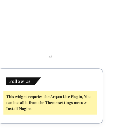
ad
Follow Us
This widget requries the Arqam Lite Plugin, You
can install it from the Theme settings menu >
Install Plugins.