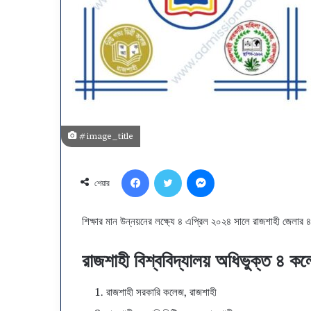
ঢাকা
সেন্ট্রাল
ইউনিভার্সিটি
(৭
কলেজ)
#image_title
ভর্তি
৪ সপ্তাহ ago
পরিক্ষার
ঢাকা সেন্ট্রাল ইউনিভার্স
Facebook
Twitter
Messenger
প্রশ্ন
প্রশ্ন ও সমাধান ২০২৬ 
শেয়ার
ও
ইউনিট
সমাধান
২০২৬
শিক্ষার মান উন্নয়নের লক্ষ্যে ৪ এপ্রিল ২০২৪ সালে রাজশাহী জেলার
–
কলা
রাজশাহী বিশ্ববিদ্যালয় অধিভুক্ত ৪ ক
ও
সামাজিক
বিজ্ঞান
রাজশাহী সরকারি কলেজ, রাজশাহী
ইউনিট