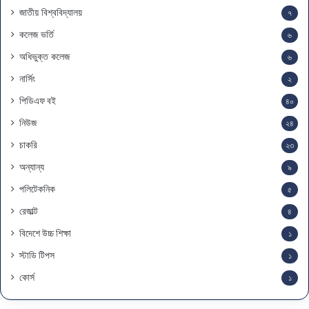
জাতীয় বিশ্ববিদ্যালয়
৭
কলেজ ভর্তি
৬
অধিভুক্ত কলেজ
৬
নার্সিং
২
পিডিএফ বই
৪০
নিউজ
২৪
চাকরি
২৩
অন্যান্য
৯
পলিটেকনিক
৫
রেজাল্ট
৪
বিদেশে উচ্চ শিক্ষা
১
স্টাডি টিপস
১
কোর্স
১