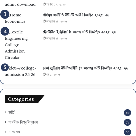
ফ
এ
আগস্ট ১৭, ২০২৫
ল
স
গার্হস্থ্য অর্থনীতি ইউনিট ভর্তি বিজ্ঞপ্তি ২০২৫-২৬
,
এ
জানুয়ারি ১৪, ২০২৬
বি
স
ষ
সি
টেক্সটাইল ইঞ্জিনিয়ারিং কলেজ ভর্তি বিজ্ঞপ্তি ২০২৫-২৬
য়
-
জানুয়ারি ১৪, ২০২৬
চ
এ
য়ে
ই
স
চ
ও
এ
মা
স
ঢাকা সেন্ট্রাল ইউনিভার্সিটি (৭ কলেজ) ভর্তি বিজ্ঞপ্তি ২০২৫-২৬
ই
সি
মে ৫, ২০২৬
গ্রে
পা
শ
সে
ন
ও
Categories
স
ম
য়
ভর্তি
৬৮
সূ
পাবলিক বিশ্ববিদ্যালয়
১৯
চি
৭ কলেজ
১৭