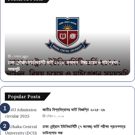
ঢা
অ
কা
র্থ
সে
ম
ন্ট্রা
ন্ত্র
ল
ণা
ই
ল
উ
য়ে
নি
৫
২ সপ্তাহ ago
ঢাকা সেন্ট্রাল ইউনিভার্সিটি ভর্তি ২০২৬: ফলাফল, বিষয় চয়েস ও মাইগ্রেশন
ভা
৭
সময়সূচি
অ
র্সি
৫
টি
প
ভ
দে
র্তি
নি
২
য়ো
Popular Posts
০
গ
২
,
জাতীয় বিশ্ববিদ্যালয় ভর্তি বিজ্ঞপ্তি ২০২৫-২৬
৬
আ
এপ্রিল ৮, ২০২৬
:
বে
ফ
দ
ঢাকা সেন্ট্রাল ইউনিভার্সিটি (৭ কলেজ) ভর্তি পরীক্ষা প্রবেশপত্র
লা
ন
ডাউনলোড শুরু