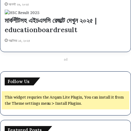
আগস্ট ২৬, ২০২৫
মার্কশীটসহ এইচএসসি রেজাল্ট দেখুন ২০২৫ |
educationboardresult
অক্টোবর ১৫, ২০২৫
ad
Follow Us
This widget requries the Arqam Lite Plugin, You can install it from
the Theme settings menu > Install Plugins.
Featured Posts