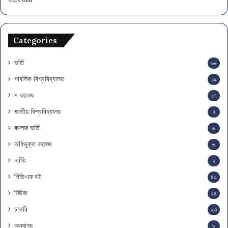
Categories
ভর্তি
৬৮
পাবলিক বিশ্ববিদ্যালয়
১৯
৭ কলেজ
১৭
জাতীয় বিশ্ববিদ্যালয়
৭
কলেজ ভর্তি
৬
অধিভুক্ত কলেজ
৬
নার্সিং
২
পিডিএফ বই
৪০
নিউজ
২৪
চাকরি
২৩
অন্যান্য
৯