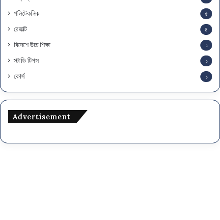
পলিটেকনিক
৫
রেজাল্ট
৪
বিদেশে উচ্চ শিক্ষা
১
স্টাডি টিপস
১
কোর্স
১
Advertisement