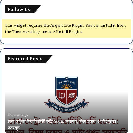
Follow Us
This widget requries the Arqam Lite Plugin, You can install it from
the Theme settings menu > Install Plugins.
Featured Posts
ঢাকা
অর্থ
সেন্ট্রাল
মন্ত
ইউনিভার্সিটি
৫৭
ভর্তি
পদে
২০২৬:
নিয
ফলাফল,
আব
বিষয়
এস
চয়েস
এই
২ সপ্তাহ ago
ঢাকা সেন্ট্রাল ইউনিভার্সিটি ভর্তি ২০২৬: ফলাফল, বিষয় চয়েস ও মাইগ্রেশন
ও
পাস
সময়সূচি
অ
মাইগ্রেশন