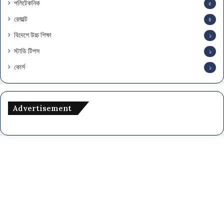
পলিটেকনিক
৫
রেজাল্ট
৪
বিদেশে উচ্চ শিক্ষা
১
স্টাডি টিপস
১
কোর্স
১
Advertisement