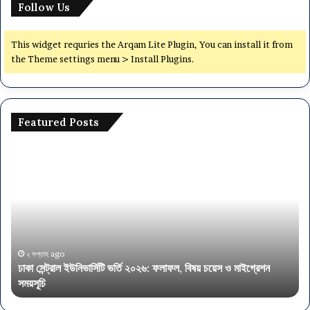
Follow Us
This widget requries the Arqam Lite Plugin, You can install it from
the Theme settings menu > Install Plugins.
Featured Posts
ঢাকা
অর্থ
সেন্ট্রাল
মন্ত
ইউনিভার্সিটি
৫৭
ভর্তি
পদে
২০২৬:
নিয
ফলাফল,
আব
বিষয়
এস
চয়েস
এই
২ সপ্তাহ ago
ঢাকা সেন্ট্রাল ইউনিভার্সিটি ভর্তি ২০২৬: ফলাফল, বিষয় চয়েস ও মাইগ্রেশন
ও
পাস
সময়সূচি
অ
মাইগ্রেশন
সময়সূচি