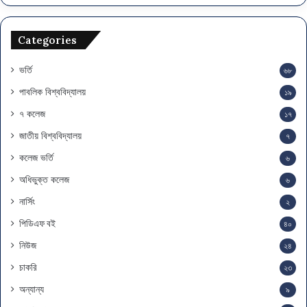
Categories
ভর্তি
৬৮
পাবলিক বিশ্ববিদ্যালয়
১৯
৭ কলেজ
১৭
জাতীয় বিশ্ববিদ্যালয়
৭
কলেজ ভর্তি
৬
অধিভুক্ত কলেজ
৬
নার্সিং
২
পিডিএফ বই
৪০
নিউজ
২৪
চাকরি
২৩
অন্যান্য
৯