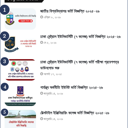
০
গ
২
,
জাতীয় বিশ্ববিদ্যালয় ভর্তি বিজ্ঞপ্তি ২০২৫-২৬
৬
আ
এপ্রিল ৮, ২০২৬
:
বে
ফ
দ
লা
ন
ঢাকা সেন্ট্রাল ইউনিভার্সিটি (৭ কলেজ) ভর্তি বিজ্ঞপ্তি ২০২৫-২৬
ফ
এ
মে ৫, ২০২৬
ল
স
,
এ
বি
স
ঢাকা সেন্ট্রাল ইউনিভার্সিটি (৭ কলেজ) ভর্তি পরীক্ষা প্রবেশপত্র
ষ
সি
ডাউনলোড শুরু
য়
-
আগস্ট ১৭, ২০২৫
চ
এ
য়ে
ই
স
চ
গার্হস্থ্য অর্থনীতি ইউনিট ভর্তি বিজ্ঞপ্তি ২০২৫-২৬
ও
এ
জানুয়ারি ১৪, ২০২৬
মা
স
ই
সি
গ্রে
পা
টেক্সটাইল ইঞ্জিনিয়ারিং কলেজ ভর্তি বিজ্ঞপ্তি ২০২৫-২৬
শ
সে
জানুয়ারি ১৪, ২০২৬
ন
ও