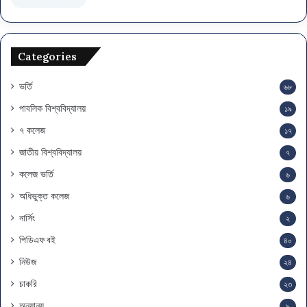
স
ম
য়
সূ
Categories
চি
ভর্তি
৬৮
পাবলিক বিশ্ববিদ্যালয়
১৯
৭ কলেজ
১৭
জাতীয় বিশ্ববিদ্যালয়
৭
কলেজ ভর্তি
৬
অধিভুক্ত কলেজ
৬
নার্সিং
২
পিডিএফ বই
৪০
নিউজ
২৪
চাকরি
২৩
অন্যান্য
৯