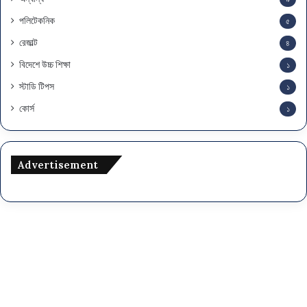
পলিটেকনিক
৫
রেজাল্ট
৪
বিদেশে উচ্চ শিক্ষা
১
স্টাডি টিপস
১
কোর্স
১
Advertisement