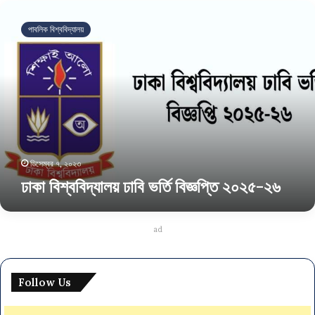
ঢা
কা
পাবলিক বিশ্ববিদ্যালয়
বি
শ্ব
বি
দ্যা
ল
য়
ঢা
বি
ভ
ডিসেম্বর ৭, ২০২৩
র্তি
ঢাকা বিশ্ববিদ্যালয় ঢাবি ভর্তি বিজ্ঞপ্তি ২০২৫-২৬
বি
জ্ঞ
প্তি
২
ad
০
২
৫
Follow Us
-
২