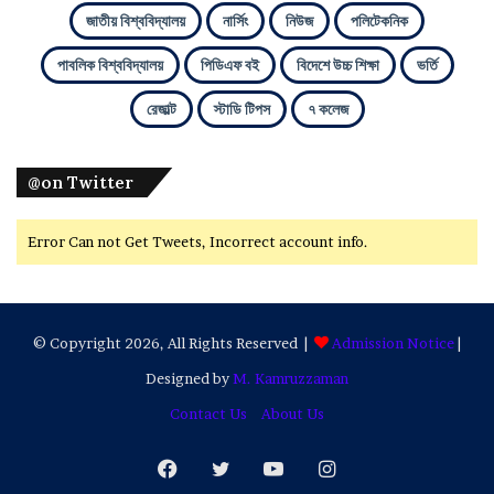
জাতীয় বিশ্ববিদ্যালয়
নার্সিং
নিউজ
পলিটেকনিক
পাবলিক বিশ্ববিদ্যালয়
পিডিএফ বই
বিদেশে উচ্চ শিক্ষা
ভর্তি
রেজাল্ট
স্টাডি টিপস
৭ কলেজ
@on Twitter
Error Can not Get Tweets, Incorrect account info.
© Copyright 2026, All Rights Reserved |
Admission Notice
|
Designed by
M. Kamruzzaman
Contact Us
About Us
Facebook
Twitter
YouTube
Instagram