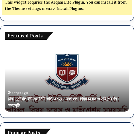
৬
This widget requries the Arqam Lite Plugin, You can install it from
the Theme settings menu > Install Plugins.
Featured Posts
ঢা
অ
কা
র্থ
সে
ম
ন্ট্রা
ন্ত্র
ল
ণা
ই
ল
উ
য়ে
নি
৫
২ সপ্তাহ ago
ঢাকা সেন্ট্রাল ইউনিভার্সিটি ভর্তি ২০২৬: ফলাফল, বিষয় চয়েস ও মাইগ্রেশন
ভা
৭
সময়সূচি
অ
র্সি
৫
টি
প
ভ
দে
র্তি
নি
২
য়ো
Popular Posts