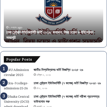
ইউনিভার্সিটি
৫৭
ভর্তি
পদে
২০২৬:
নিয
ফলাফল,
আব
বিষয়
এস
চয়েস
এই
২ সপ্তাহ ago
ঢাকা সেন্ট্রাল ইউনিভার্সিটি ভর্তি ২০২৬: ফলাফল, বিষয় চয়েস ও মাইগ্রেশন
ও
পাস
সময়সূচি
অ
মাইগ্রেশন
সময়সূচি
Popular Posts
জাতীয় বিশ্ববিদ্যালয় ভর্তি বিজ্ঞপ্তি ২০২৫-২৬
এপ্রিল ৮, ২০২৬
ঢাকা সেন্ট্রাল ইউনিভার্সিটি (৭ কলেজ) ভর্তি বিজ্ঞপ্তি ২০২৫-২৬
মে ৫, ২০২৬
ঢাকা সেন্ট্রাল ইউনিভার্সিটি (৭ কলেজ) ভর্তি পরীক্ষা প্রবেশপত্র
ডাউনলোড শুরু
আগস্ট ১৭, ২০২৫