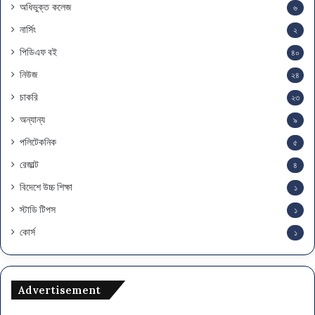
অধিভুক্ত কলেজ
৬
নার্সিং
২
পিডিএফ বই
৪০
নিউজ
২৪
চাকরি
২৩
অন্যান্য
৯
পলিটেকনিক
৫
রেজাল্ট
৪
বিদেশে উচ্চ শিক্ষা
১
স্টাডি টিপস
১
কোর্স
১
Advertisement