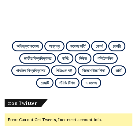
অধিভুক্ত কলেজ
অন্যান্য
কলেজ ভর্তি
কোর্স
চাকরি
জাতীয় বিশ্ববিদ্যালয়
নার্সিং
নিউজ
পলিটেকনিক
পাবলিক বিশ্ববিদ্যালয়
পিডিএফ বই
বিদেশে উচ্চ শিক্ষা
ভর্তি
রেজাল্ট
স্টাডি টিপস
৭ কলেজ
@on Twitter
Error Can not Get Tweets, Incorrect account info.