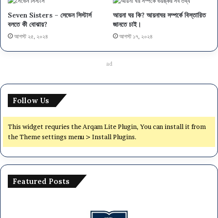
Seven Sisters – সেভেন সিস্টার্স
আয়না ঘর কি? আয়নাঘর সম্পর্কে বিস্তারিত
বলতে কী বোঝায়?
জানতে চাই।
আগস্ট ২৫, ২০২৪
আগস্ট ১৭, ২০২৪
ad
Follow Us
This widget requries the Arqam Lite Plugin, You can install it from
the Theme settings menu > Install Plugins.
Featured Posts
ঢাকা
অর্থ
সেন্ট্রাল
মন্ত