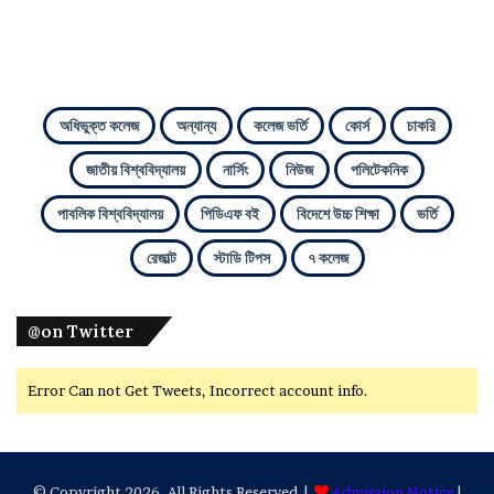
অধিভুক্ত কলেজ
অন্যান্য
কলেজ ভর্তি
কোর্স
চাকরি
জাতীয় বিশ্ববিদ্যালয়
নার্সিং
নিউজ
পলিটেকনিক
পাবলিক বিশ্ববিদ্যালয়
পিডিএফ বই
বিদেশে উচ্চ শিক্ষা
ভর্তি
রেজাল্ট
স্টাডি টিপস
৭ কলেজ
@on Twitter
Error Can not Get Tweets, Incorrect account info.
© Copyright 2026, All Rights Reserved |
Admission Notice
|