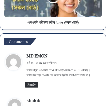
এসএসসি পরীক্ষার রুটিন ২০২৬ (সকল বোর্ড)
২ Comments
ব
MD EMON
লে
মার্চ ২০, ২০২৪; ৪:৪৪ পূর্বাহ্ন এ
ছে
আমার পয়েন্ট এসএসসি তে 4.89 এইচএসসি তে 4.09 পেয়েছি।
ন
আমার সব তথ্য দেওয়ার পরে আমাকে দ্বিতীয় ধাপে যেতে পারছি না।
:
Reply
ব
shakib
লে