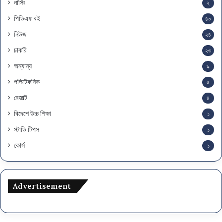
নার্সিং
২
পিডিএফ বই
৪০
নিউজ
২৪
চাকরি
২৩
অন্যান্য
৯
পলিটেকনিক
৫
রেজাল্ট
৪
বিদেশে উচ্চ শিক্ষা
১
স্টাডি টিপস
১
কোর্স
১
Advertisement