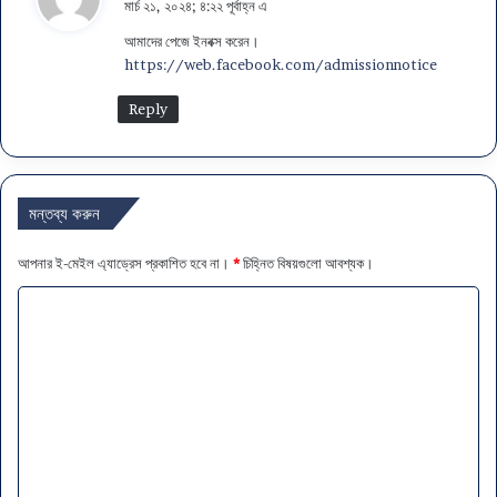
মার্চ ২১, ২০২৪; ৪:২২ পূর্বাহ্ন এ
ছে
আমাদের পেজে ইনবক্স করেন।
ন
https://web.facebook.com/admissionnotice
:
Reply
মন্তব্য করুন
আপনার ই-মেইল এ্যাড্রেস প্রকাশিত হবে না।
*
চিহ্নিত বিষয়গুলো আবশ্যক।
ম
ন্ত
ব্য
*