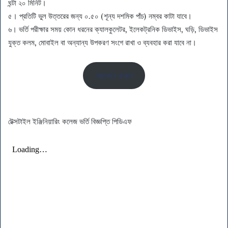
ঘন্টা ২০ মিনিট।
৫। প্রতিটি ভুল উত্তরের জন্য ০.৫০ (শূন্য দশমিক পাঁচ) নম্বর কাটা যাবে।
৬। ভর্তি পরীক্ষার সময় কোন ধরনের ক্যালকুলেটর, ইলেকট্রনিক ডিভাইস, ঘড়ি, ডিভাইস
যুক্ত কলম, মোবাইল বা অন্যান্য উপকরণ সংগে রাখা ও ব্যবহার করা যাবে না।
আবেদন করুন
টেক্সটাইল ইঞ্জিনিয়ারিং কলেজ ভর্তি বিজ্ঞপ্তি পিডিএফ