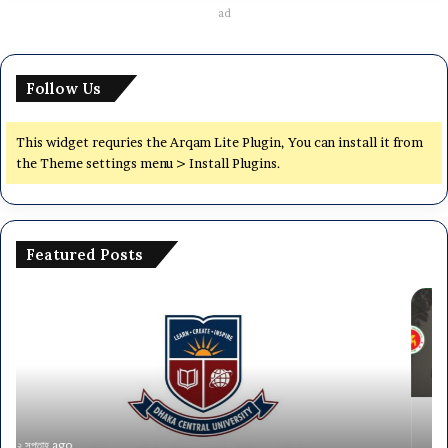
ad
Follow Us
This widget requries the Arqam Lite Plugin, You can install it from
the Theme settings menu > Install Plugins.
Featured Posts
অর্থ
ঢাক
মন্ত্রণালয়ে
সেন্
৫৭৫
ইউনি
পদে
(৭
নিয়োগ,
কল
আবেদন
সাবজ
এসএসসি-
চয়ে
এইচএসসি
সম্প