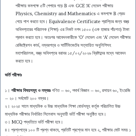
পরীক্ষায় কমপক্ষে ৫টি পেপারে গড়ে B এবং GCE ‘A’ লেভেল পরীক্ষায়
Physics, Chemistry and Mathematics এ কমপক্ষে B গ্রেড
পেয়ে পাশ করতে হবে। Equivalence Certificate প্রাপ্তির জন্য বস্ত্র
অধিদপ্তরের পরিচালক (শিক্ষা) এর নিকট নগদ ১৫০০ (এক হাজার পাঁচশত) টাকা
প্রদান করতে হবে। অতঃপর আবেদনকারীকে ‘O’ লেভেল এবং ‘A’ লেভেল পরীক্ষার
রেজিষ্ট্রেশন কার্ড, নম্বরপত্র ও সার্টিফিকেটের সত্যায়িত অনুলিপিসহ
মহাপরিচালক, বস্ত্র অধিদপ্তর বরাবর ১৫/০২/২০২৬ খ্রিষ্টাব্দের মধ্যে আবেদন
করতে হবে।
ভর্তি পরীক্ষাঃ
১।
পরীক্ষার বিষয়সমূহ ও নম্বরঃ
গণিত – ৬০, পদার্থ বিজ্ঞান – ৬০, রসায়ন ৬০, ইংরেজি
– ২০। সর্বমোট ২০০ নম্বর।
২। ২০২৫ সালে মাধ্যমিক ও উচ্চ মাধ্যমিক শিক্ষা বোর্ডসমূহ কর্তৃক পরিচালিত উচ্চ
মাধ্যমিক পরীক্ষার নির্ধারিত সিলেবাস অনুযায়ী ভর্তি পরীক্ষা অনুষ্ঠিত হবে।
৩। MCQ পদ্ধতিতে ভর্তি পরীক্ষা হবে।
৪। প্রশ্নপত্রে ১০০ টি প্রশ্ন থাকবে, প্রতিটি প্রশ্নের মান হবে ২, পরীক্ষার মোট সময় ১