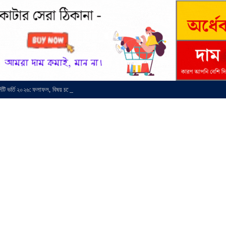
র্সিটি ভর্তি ২০২৬: ফলাফল, বিষয় চয়েস ও মাইগ্রেশন সময়সূচি