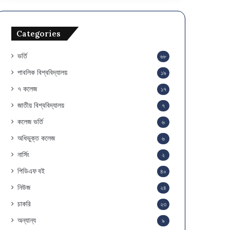
Categories
ভর্তি
৬৮
পাবলিক বিশ্ববিদ্যালয়
১৯
৭ কলেজ
১৭
জাতীয় বিশ্ববিদ্যালয়
৭
কলেজ ভর্তি
৬
অধিভুক্ত কলেজ
৬
নার্সিং
২
পিডিএফ বই
৪০
নিউজ
২৪
চাকরি
২৩
অন্যান্য
৯