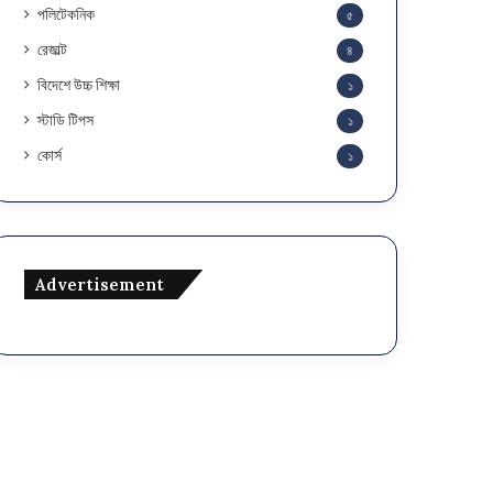
পলিটেকনিক
৫
রেজাল্ট
৪
বিদেশে উচ্চ শিক্ষা
১
স্টাডি টিপস
১
কোর্স
১
Advertisement