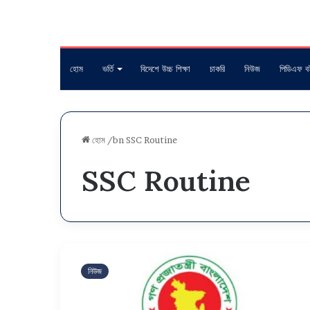
হোম
ভর্তি
বিদেশে উচ্চ শিক্ষা
চাকরি
নিউজ
পিডিএফ ব
হোম
/bn
SSC Routine
SSC Routine
এসএসসি
পরীক্ষার
নিউজ
রুটিন
২০২৪
(সকল