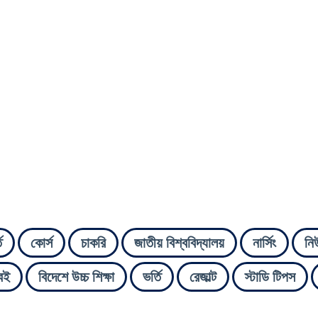
ি
কোর্স
চাকরি
জাতীয় বিশ্ববিদ্যালয়
নার্সিং
নি
বই
বিদেশে উচ্চ শিক্ষা
ভর্তি
রেজাল্ট
স্টাডি টিপস