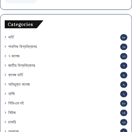
Categories
ভর্তি
৬৮
পাবলিক বিশ্ববিদ্যালয়
১৯
৭ কলেজ
১৭
জাতীয় বিশ্ববিদ্যালয়
৭
কলেজ ভর্তি
৬
অধিভুক্ত কলেজ
৬
নার্সিং
২
পিডিএফ বই
৪০
নিউজ
২৪
চাকরি
২৩
অন্যান্য
৯