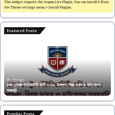
This widget requries the Arqam Lite Plugin, You can install it from
the Theme settings menu > Install Plugins.
Featured Posts
ঢাকা
অর্থ
সেন্ট্রাল
মন্ত
ইউনিভার্সিটি
৫৭
ভর্তি
পদে
২০২৬:
নিয
ফলাফল,
আব
বিষয়
এস
চয়েস
এই
২ সপ্তাহ ago
ঢাকা সেন্ট্রাল ইউনিভার্সিটি ভর্তি ২০২৬: ফলাফল, বিষয় চয়েস ও মাইগ্রেশন
ও
পাস
সময়সূচি
অ
মাইগ্রেশন
সময়সূচি
Popular Posts