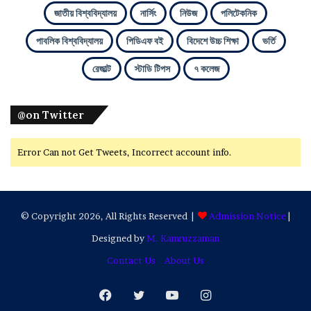
জাতীয় বিশ্ববিদ্যালয়
নার্সিং
নিউজ
পলিটেকনিক
পাবলিক বিশ্ববিদ্যালয়
পিডিএফ বই
বিদেশে উচ্চ শিক্ষা
ভর্তি
রেজাল্ট
স্টাডি টিপস
৭ কলেজ
@on Twitter
Error Can not Get Tweets, Incorrect account info.
© Copyright 2026, All Rights Reserved |
Admission Notice
|
Designed by
M. Kamruzzaman
Contact Us
About Us
Facebook
Twitter
YouTube
Instagram