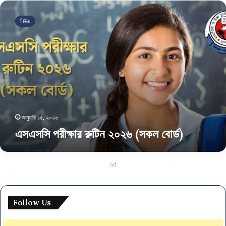
এসএসসি
পরীক্ষার
নিউজ
রুটিন
২০২৬
(সকল
বোর্ড)
জানুয়ারি ১৫, ২০২৬
এসএসসি পরীক্ষার রুটিন ২০২৬ (সকল বোর্ড)
ad
Follow Us