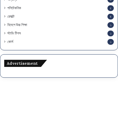
পলিটেকনিক
৫
রেজাল্ট
৪
বিদেশে উচ্চ শিক্ষা
১
স্টাডি টিপস
১
কোর্স
১
Advertisement