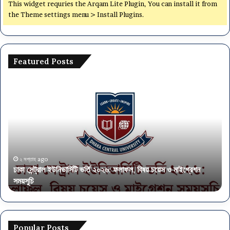
বি
This widget requries the Arqam Lite Plugin, You can install it from
জ্ঞ
the Theme settings menu > Install Plugins.
প্তি
২
০
২
Featured Posts
৪
ঢা
অ
কা
র্থ
সে
ম
ন্ট্রা
ন্ত্র
ল
ণা
ই
ল
উ
য়ে
নি
৫
২ সপ্তাহ ago
ঢাকা সেন্ট্রাল ইউনিভার্সিটি ভর্তি ২০২৬: ফলাফল, বিষয় চয়েস ও মাইগ্রেশন
ভা
৭
সময়সূচি
অ
র্সি
৫
টি
প
ভ
দে
র্তি
নি
২
য়ো
Popular Posts