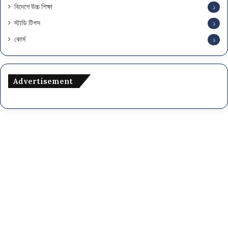
বিদেশে উচ্চ শিক্ষা
১
স্টাডি টিপস
১
কোর্স
১
Advertisement