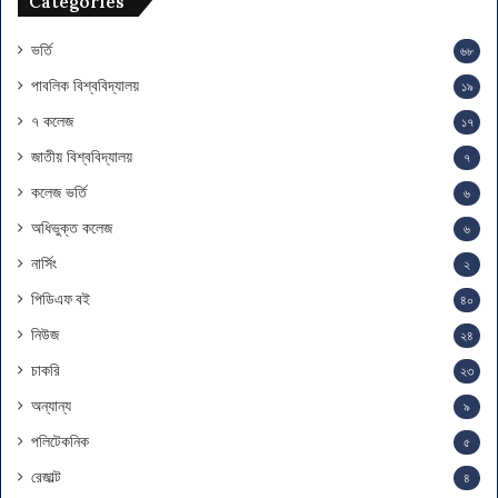
Categories
স
ম
য়
ভর্তি
৬৮
সূ
পাবলিক বিশ্ববিদ্যালয়
১৯
চি
৭ কলেজ
১৭
জাতীয় বিশ্ববিদ্যালয়
৭
কলেজ ভর্তি
৬
অধিভুক্ত কলেজ
৬
নার্সিং
২
পিডিএফ বই
৪০
নিউজ
২৪
চাকরি
২৩
অন্যান্য
৯
পলিটেকনিক
৫
রেজাল্ট
৪