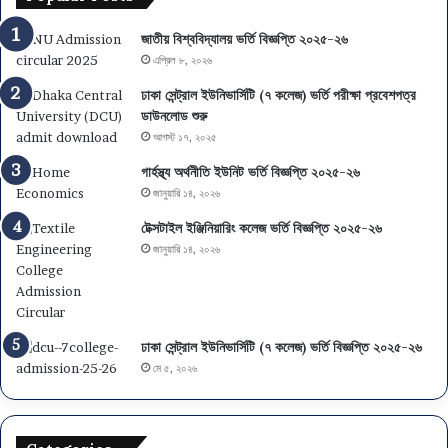
০
গ
২
,
জাতীয় বিশ্ববিদ্যালয় ভর্তি বিজ্ঞপ্তি ২০২৫-২৬
৬
আ
এপ্রিল ৮, ২০২৬
:
বে
ফ
দ
ঢাকা সেন্ট্রাল ইউনিভার্সিটি (৭ কলেজ) ভর্তি পরীক্ষা প্রবেশপত্র
লা
ন
ডাউনলোড শুরু
ফ
এ
আগস্ট ১৭, ২০২৫
ল
স
গার্হস্থ্য অর্থনীতি ইউনিট ভর্তি বিজ্ঞপ্তি ২০২৫-২৬
,
এ
জানুয়ারি ১৪, ২০২৬
বি
স
ষ
সি
টেক্সটাইল ইঞ্জিনিয়ারিং কলেজ ভর্তি বিজ্ঞপ্তি ২০২৫-২৬
য়
-
জানুয়ারি ১৪, ২০২৬
চ
এ
য়ে
ই
স
চ
ও
এ
মা
স
ঢাকা সেন্ট্রাল ইউনিভার্সিটি (৭ কলেজ) ভর্তি বিজ্ঞপ্তি ২০২৫-২৬
ই
সি
মে ৫, ২০২৬
গ্রে
পা
শ
সে
ন
ও