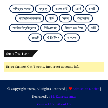
অধিভুক্ত কলেজ
অন্যান্য
কলেজ ভর্তি
কোর্স
চাকরি
জাতীয় বিশ্ববিদ্যালয়
নার্সিং
নিউজ
পলিটেকনিক
পাবলিক বিশ্ববিদ্যালয়
পিডিএফ বই
বিদেশে উচ্চ শিক্ষা
ভর্তি
রেজাল্ট
স্টাডি টিপস
৭ কলেজ
@on Twitter
Error Can not Get Tweets, Incorrect account info.
© Copyright 2026, All Rights Reserved |
Admission Notice
|
Designed by
M. Kamruzzaman
Contact Us
About Us