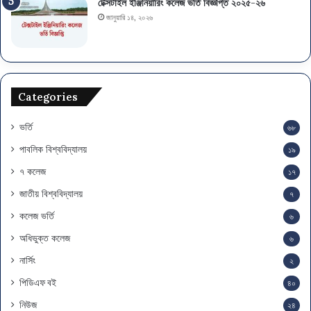
টেক্সটাইল ইঞ্জিনিয়ারিং কলেজ ভর্তি বিজ্ঞপ্তি ২০২৫-২৬
জানুয়ারি ১৪, ২০২৬
Categories
ভর্তি
৬৮
পাবলিক বিশ্ববিদ্যালয়
১৯
৭ কলেজ
১৭
জাতীয় বিশ্ববিদ্যালয়
৭
কলেজ ভর্তি
৬
অধিভুক্ত কলেজ
৬
নার্সিং
২
পিডিএফ বই
৪০
নিউজ
২৪