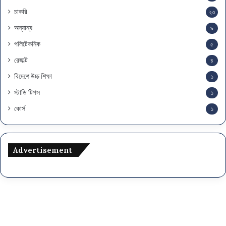
চাকরি
২৩
অন্যান্য
৯
পলিটেকনিক
৫
রেজাল্ট
৪
বিদেশে উচ্চ শিক্ষা
১
স্টাডি টিপস
১
কোর্স
১
Advertisement