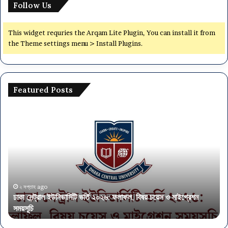
Follow Us
This widget requries the Arqam Lite Plugin, You can install it from
the Theme settings menu > Install Plugins.
Featured Posts
ঢাকা
অর্থ
সেন্ট্রাল
মন্ত
ইউনিভার্সিটি
৫৭
ভর্তি
পদে
২০২৬:
নিয
ফলাফল,
আব
বিষয়
এস
চয়েস
এই
২ সপ্তাহ ago
ঢাকা সেন্ট্রাল ইউনিভার্সিটি ভর্তি ২০২৬: ফলাফল, বিষয় চয়েস ও মাইগ্রেশন
ও
পাস
সময়সূচি
অ
মাইগ্রেশন
সময়সূচি