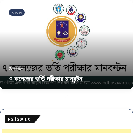
৭
ক
৭ কলেজ
লে
জে
র
ভ
র্তি
প
রী
ক্ষা
র
ডিসেম্বর ৩, ২০২৩
মা
৭ কলেজের ভর্তি পরীক্ষার মানবন্টন
ন
ব
ন্ট
ন
ad
Follow Us