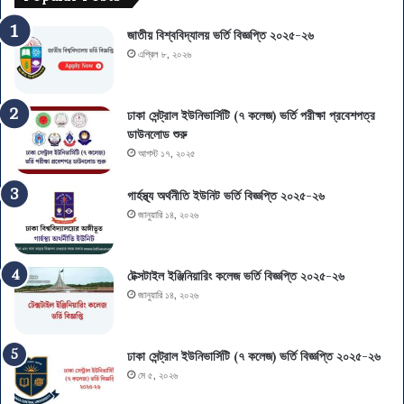
০
গ
২
,
জাতীয় বিশ্ববিদ্যালয় ভর্তি বিজ্ঞপ্তি ২০২৫-২৬
৬
আ
এপ্রিল ৮, ২০২৬
:
বে
ফ
দ
লা
ন
ঢাকা সেন্ট্রাল ইউনিভার্সিটি (৭ কলেজ) ভর্তি পরীক্ষা প্রবেশপত্র
ফ
এ
ডাউনলোড শুরু
ল
স
আগস্ট ১৭, ২০২৫
,
এ
বি
স
গার্হস্থ্য অর্থনীতি ইউনিট ভর্তি বিজ্ঞপ্তি ২০২৫-২৬
ষ
সি
জানুয়ারি ১৪, ২০২৬
য়
-
চ
এ
য়ে
ই
স
চ
টেক্সটাইল ইঞ্জিনিয়ারিং কলেজ ভর্তি বিজ্ঞপ্তি ২০২৫-২৬
ও
এ
জানুয়ারি ১৪, ২০২৬
মা
স
ই
সি
গ্রে
পা
ঢাকা সেন্ট্রাল ইউনিভার্সিটি (৭ কলেজ) ভর্তি বিজ্ঞপ্তি ২০২৫-২৬
শ
সে
মে ৫, ২০২৬
ন
ও