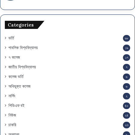
স
ম
য়
সূ
Categories
চি
ভর্তি
৬৮
পাবলিক বিশ্ববিদ্যালয়
১৯
৭ কলেজ
১৭
জাতীয় বিশ্ববিদ্যালয়
৭
কলেজ ভর্তি
৬
অধিভুক্ত কলেজ
৬
নার্সিং
২
পিডিএফ বই
৪০
নিউজ
২৪
চাকরি
২৩
অন্যান্য
৯