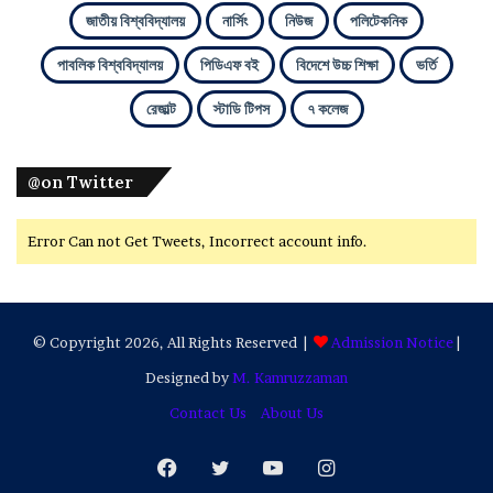
জাতীয় বিশ্ববিদ্যালয়
নার্সিং
নিউজ
পলিটেকনিক
পাবলিক বিশ্ববিদ্যালয়
পিডিএফ বই
বিদেশে উচ্চ শিক্ষা
ভর্তি
রেজাল্ট
স্টাডি টিপস
৭ কলেজ
@on Twitter
Error Can not Get Tweets, Incorrect account info.
© Copyright 2026, All Rights Reserved |
Admission Notice
|
Designed by
M. Kamruzzaman
Contact Us
About Us
Facebook
Twitter
YouTube
Instagram