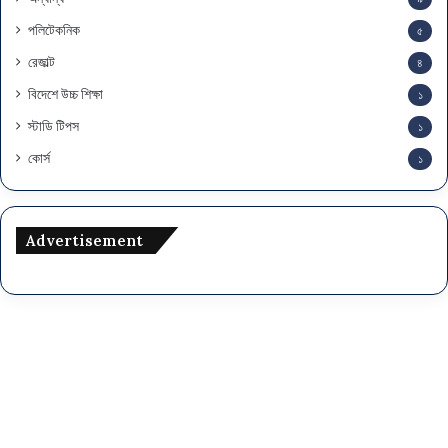
পলিটেকনিক
৫
রেজাল্ট
৪
বিদেশে উচ্চ শিক্ষা
১
স্টাডি টিপস
১
কোর্স
১
Advertisement