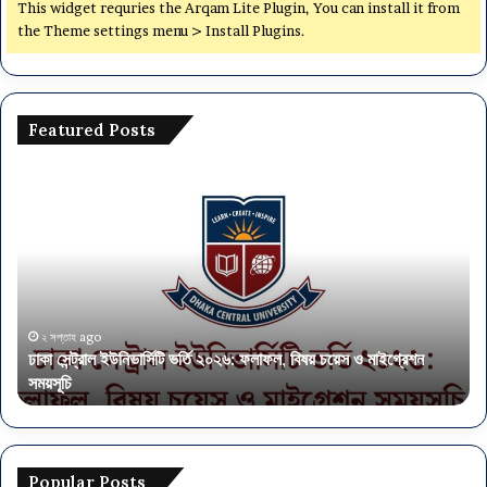
This widget requries the Arqam Lite Plugin, You can install it from
the Theme settings menu > Install Plugins.
Featured Posts
ঢা
অ
কা
র্থ
সে
ম
ন্ট্রা
ন্ত্র
ল
ণা
ই
ল
উ
য়ে
নি
৫
২ সপ্তাহ ago
ঢাকা সেন্ট্রাল ইউনিভার্সিটি ভর্তি ২০২৬: ফলাফল, বিষয় চয়েস ও মাইগ্রেশন
ভা
৭
সময়সূচি
অ
র্সি
৫
টি
প
ভ
দে
র্তি
নি
২
য়ো
Popular Posts