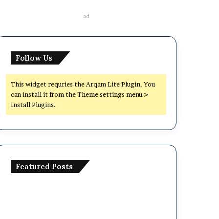
ad
Follow Us
This widget requries the Arqam Lite Plugin, You
can install it from the Theme settings menu >
Install Plugins.
Featured Posts
ঢা
কা
সে
ন্ট্রা