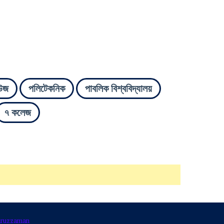
উজ
পলিটেকনিক
পাবলিক বিশ্ববিদ্যালয়
৭ কলেজ
ruzzaman