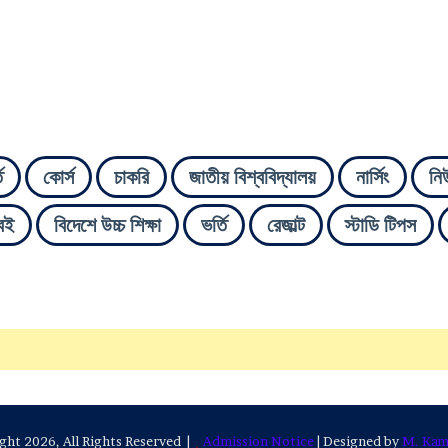
ি
কোর্স
চাকরি
জাতীয় বিশ্ববিদ্যালয়
নার্সিং
নি
বই
বিদেশে উচ্চ শিক্ষা
ভর্তি
রেজাল্ট
স্টাডি টিপস
ht 2026, All Rights Reserved |
Admission Notice
| Designed by
M. Kam