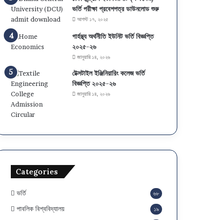
য়
ভর্তি পরীক্ষা প্রবেশপত্র ডাউনলোড শুরু
চ
আগস্ট ১৭, ২০২৫
য়ে
গার্হস্থ্য অর্থনীতি ইউনিট ভর্তি বিজ্ঞপ্তি
স
২০২৫-২৬
ও
জানুয়ারি ১৪, ২০২৬
মা
ই
টেক্সটাইল ইঞ্জিনিয়ারিং কলেজ ভর্তি
গ্রে
বিজ্ঞপ্তি ২০২৫-২৬
শ
জানুয়ারি ১৪, ২০২৬
ন
স
ম
য়
সূ
চি
Categories
ভর্তি
৬৮
পাবলিক বিশ্ববিদ্যালয়
১৯