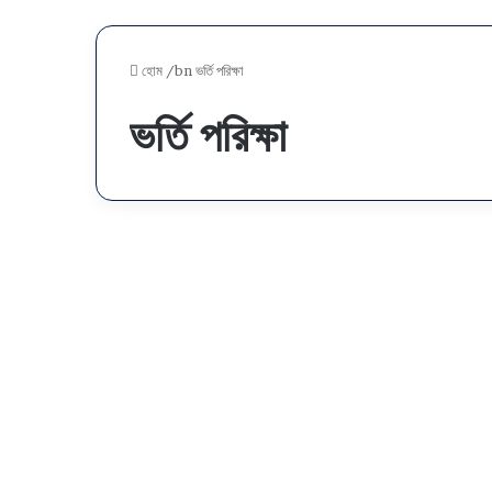
হোম
/bn
ভর্তি পরিক্ষা
ভর্তি পরিক্ষা
ভে
ঙে
নিউজ
যে
তে
পা
রে
গু
চ্ছ
(
G
S
ডিসেম্বর ২, ২০২৩