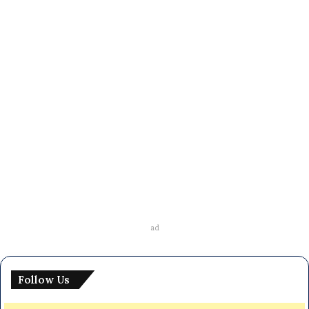
জানুয়ারি ৯, ২০২৪
বাংলাদেশ রেলওয়ে নিয়োগ বিজ্ঞপ্তি ২০২৪
ad
Follow Us