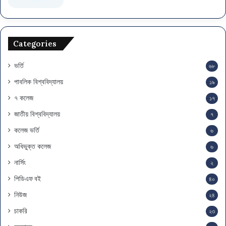
Categories
ভর্তি
৬৮
পাবলিক বিশ্ববিদ্যালয়
১৯
৭ কলেজ
১৭
জাতীয় বিশ্ববিদ্যালয়
৭
কলেজ ভর্তি
৬
অধিভুক্ত কলেজ
৬
নার্সিং
২
পিডিএফ বই
৪০
নিউজ
২৪
চাকরি
২৩