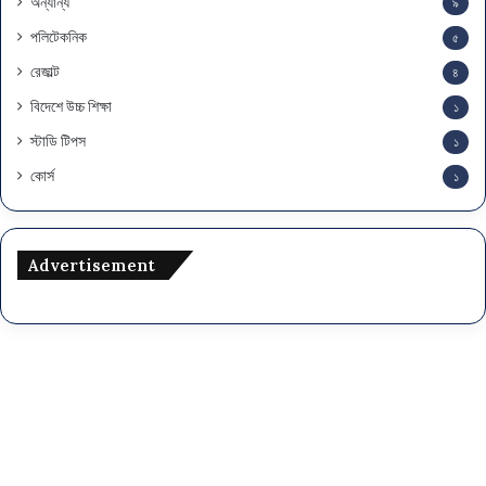
অন্যান্য
৯
পলিটেকনিক
৫
রেজাল্ট
৪
বিদেশে উচ্চ শিক্ষা
১
স্টাডি টিপস
১
কোর্স
১
Advertisement