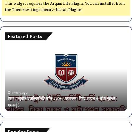
This widget requries the Arqam Lite Plugin, You can install it from
the Theme settings menu > Install Plugins.
Featured Posts
ঢাকা
অর্থ
সেন্ট্রাল
মন্ত
ইউনিভার্সিটি
৫৭
ভর্তি
পদে
২০২৬:
নিয
ফলাফল,
আব
বিষয়
এস
চয়েস
এই
২ সপ্তাহ ago
ঢাকা সেন্ট্রাল ইউনিভার্সিটি ভর্তি ২০২৬: ফলাফল, বিষয় চয়েস ও মাইগ্রেশন
ও
পাস
সময়সূচি
অ
মাইগ্রেশন
সময়সূচি
Popular Posts