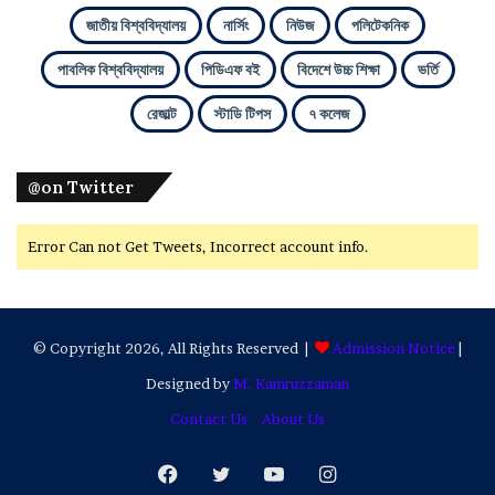
জাতীয় বিশ্ববিদ্যালয়
নার্সিং
নিউজ
পলিটেকনিক
পাবলিক বিশ্ববিদ্যালয়
পিডিএফ বই
বিদেশে উচ্চ শিক্ষা
ভর্তি
রেজাল্ট
স্টাডি টিপস
৭ কলেজ
@on Twitter
Error Can not Get Tweets, Incorrect account info.
© Copyright 2026, All Rights Reserved |
Admission Notice
|
Designed by
M. Kamruzzaman
Contact Us
About Us
Facebook
Twitter
YouTube
Instagram