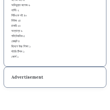
ক
অধিভুক্ত কলেজ
৬
লা
নার্সিং
২
ও
পিডিএফ বই
৪০
সা
নিউজ
২৪
মা
চাকরি
২৩
জি
অন্যান্য
৯
ক
পলিটেকনিক
৫
বি
রেজাল্ট
৪
জ্ঞা
বিদেশে উচ্চ শিক্ষা
১
ন
স্টাডি টিপস
১
ই
কোর্স
১
উ
নি
ট
Advertisement