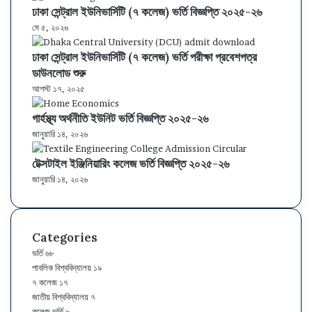
)
ক
ঢাকা সেন্ট্রাল ইউনিভার্সিটি (৭ কলেজ) ভর্তি বিজ্ঞপ্তি ২০২৫-২৬
মা
চ
এ
সা
লে
মে ৫, ২০২৬
ই
য়ে
স
ব
জ
গ্রে
স
সি
জে
)
ঢাকা সেন্ট্রাল ইউনিভার্সিটি (৭ কলেজ) ভর্তি পরীক্ষা প্রবেশপত্র
শ
ও
-
ক্ট
ভ
ডাউনলোড শুরু
ন
মা
এ
চ
র্তি
স
ই
ই
য়ে
আগস্ট ১৭, ২০২৫
প
ম
গ্রে
চ
স
রি
য়
শ
গার্হস্থ্য অর্থনীতি ইউনিট ভর্তি বিজ্ঞপ্তি ২০২৫-২৬
এ
স
ক্ষা
সূ
ন
স
ম্প
র
জানুয়ারি ১৪, ২০২৬
চি
স
সি
র্কে
প্র
ম
পা
বি
টেক্সটাইল ইঞ্জিনিয়ারিং কলেজ ভর্তি বিজ্ঞপ্তি ২০২৫-২৬
শ্ন
য়
সে
স্তা
ও
জানুয়ারি ১৪, ২০২৬
সূ
ও
রি
স
চি
ত
মা
ধা
ন
Categories
২
ভর্তি
৬৮
০
পাবলিক বিশ্ববিদ্যালয়
১৯
২
৭ কলেজ
১৭
৬
জাতীয় বিশ্ববিদ্যালয়
৭
–
কলেজ ভর্তি
৬