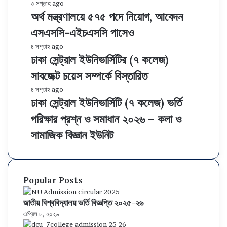
ভা
ল
অ
৩ সপ্তাহ ago
র্সি
ই
অর্থ মন্ত্রণালয়ে ৫৭৫ পদে নিয়োগ, আবেদন
র্থ
টি
উ
ম
এসএসসি-এইচএসসি পাসেও
ভ
নি
ন্ত্র
র্তি
ভা
ণা
ঢা
৪ সপ্তাহ ago
২
র্সি
ল
ঢাকা সেন্ট্রাল ইউনিভার্সিটির (৭ কলেজ)
কা
০
টি
য়ে
সে
সাবজেক্ট চয়েস সম্পর্কে বিস্তারিত
২
ভ
৫
ন্ট্রা
৬
র্তি
৭
ল
ঢা
৪ সপ্তাহ ago
:
২
৫
ই
ঢাকা সেন্ট্রাল ইউনিভার্সিটি (৭ কলেজ) ভর্তি
কা
ফ
০
প
উ
সে
পরিক্ষার প্রশ্ন ও সমাধান ২০২৬ – কলা ও
লা
২
দে
নি
ন্ট্রা
ফ
৬
নি
ভা
ল
সামাজিক বিজ্ঞান ইউনিট
ল
:
য়ো
র্সি
ই
,
ফ
গ
টি
উ
বি
লা
,
র
নি
ষ
ফ
আ
(
ভা
Popular Posts
য়
ল
বে
৭
র্সি
চ
,
দ
ক
টি
জাতীয় বিশ্ববিদ্যালয় ভর্তি বিজ্ঞপ্তি ২০২৫-২৬
য়ে
বি
ন
লে
(
এপ্রিল ৮, ২০২৬
স
ষ
এ
জ
৭
ও
য়
স