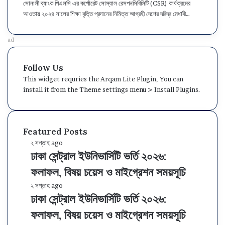
সোনালী ব্যাংক পিএলসি এর কর্পোরেট সোস্যাল রেসপনসিবিলিটি (CSR) কার্যক্রমের
ক্ষা
আওতায় ২০২৪ সালের শিক্ষা বৃত্তি প্রদানের নিমিত্ত আগ্রহী দেশের দরিদ্র মেধাবী…
বৃ
ত্তি
সং
ad
ক্রা
ন্ত
Follow Us
বি
This widget requries the Arqam Lite Plugin, You can
জ্ঞ
install it from the Theme settings menu > Install Plugins.
প্তি
২
০
২
Featured Posts
৫
ঢা
২ সপ্তাহ ago
ঢাকা সেন্ট্রাল ইউনিভার্সিটি ভর্তি ২০২৬:
কা
সে
ফলাফল, বিষয় চয়েস ও মাইগ্রেশন সময়সূচি
ন্ট্রা
ল
ঢা
২ সপ্তাহ ago
ই
ঢাকা সেন্ট্রাল ইউনিভার্সিটি ভর্তি ২০২৬:
কা
উ
সে
ফলাফল, বিষয় চয়েস ও মাইগ্রেশন সময়সূচি
নি
ন্ট্রা