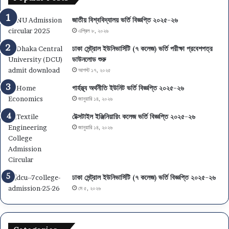
০
গ
২
,
জাতীয় বিশ্ববিদ্যালয় ভর্তি বিজ্ঞপ্তি ২০২৫-২৬
৬
আ
এপ্রিল ৮, ২০২৬
:
বে
ফ
দ
ঢাকা সেন্ট্রাল ইউনিভার্সিটি (৭ কলেজ) ভর্তি পরীক্ষা প্রবেশপত্র
লা
ন
ডাউনলোড শুরু
ফ
এ
আগস্ট ১৭, ২০২৫
ল
স
গার্হস্থ্য অর্থনীতি ইউনিট ভর্তি বিজ্ঞপ্তি ২০২৫-২৬
,
এ
জানুয়ারি ১৪, ২০২৬
বি
স
ষ
সি
টেক্সটাইল ইঞ্জিনিয়ারিং কলেজ ভর্তি বিজ্ঞপ্তি ২০২৫-২৬
য়
-
জানুয়ারি ১৪, ২০২৬
চ
এ
য়ে
ই
স
চ
ও
এ
মা
স
ঢাকা সেন্ট্রাল ইউনিভার্সিটি (৭ কলেজ) ভর্তি বিজ্ঞপ্তি ২০২৫-২৬
ই
সি
মে ৫, ২০২৬
গ্রে
পা
শ
সে
ন
ও