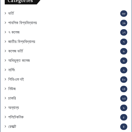
Categories
স
ম
য়
ভর্তি
৬৮
সূ
পাবলিক বিশ্ববিদ্যালয়
১৯
চি
৭ কলেজ
১৭
জাতীয় বিশ্ববিদ্যালয়
৭
কলেজ ভর্তি
৬
অধিভুক্ত কলেজ
৬
নার্সিং
২
পিডিএফ বই
৪০
নিউজ
২৪
চাকরি
২৩
অন্যান্য
৯
পলিটেকনিক
৫
রেজাল্ট
৪