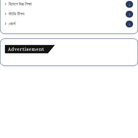
বিদেশে উচ্চ শিক্ষা
১
স্টাডি টিপস
১
কোর্স
১
Advertisement