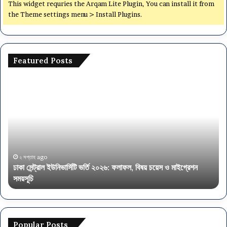
This widget requries the Arqam Lite Plugin, You can install it from
the Theme settings menu > Install Plugins.
Featured Posts
ঢা
অ
কা
র্থ
সে
ম
ন্ট্রা
ন্ত্র
ল
ণা
ই
ল
উ
য়ে
নি
৫
২ সপ্তাহ ago
ঢাকা সেন্ট্রাল ইউনিভার্সিটি ভর্তি ২০২৬: ফলাফল, বিষয় চয়েস ও মাইগ্রেশন
ভা
৭
সময়সূচি
অ
র্সি
৫
টি
প
ভ
দে
র্তি
নি
২
য়ো
Popular Posts