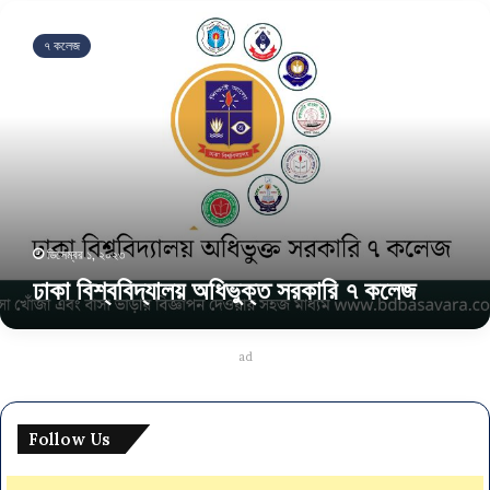
ঢা
কা
৭ কলেজ
বি
শ্ব
বি
দ্যা
ল
য়
অ
ধি
ভু
ডিসেম্বর ১, ২০২৩
ক্ত
ঢাকা বিশ্ববিদ্যালয় অধিভুক্ত সরকারি ৭ কলেজ
স
র
কা
রি
ad
৭
ক
লে
Follow Us
জ