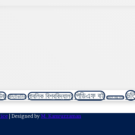
ভর্ত
পিডিএফ বই
উজ
পাবলিক বিশ্ববিদ্যালয়
পলিটেকনিক
বিদেশে উচ্চ শিক্ষা
ice
| Designed by
M. Kamruzzaman