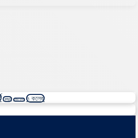
ি
৭ কলেজ
রেজাল্ট
স্টাডি টিপস