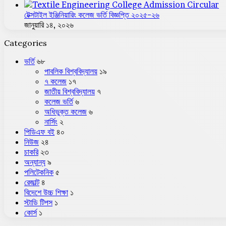
টেক্সটাইল ইঞ্জিনিয়ারিং কলেজ ভর্তি বিজ্ঞপ্তি ২০২৫-২৬
জানুয়ারি ১৪, ২০২৬
Categories
ভর্তি
৬৮
পাবলিক বিশ্ববিদ্যালয়
১৯
৭ কলেজ
১৭
জাতীয় বিশ্ববিদ্যালয়
৭
কলেজ ভর্তি
৬
অধিভুক্ত কলেজ
৬
নার্সিং
২
পিডিএফ বই
৪০
নিউজ
২৪
চাকরি
২৩
অন্যান্য
৯
পলিটেকনিক
৫
রেজাল্ট
৪
বিদেশে উচ্চ শিক্ষা
১
স্টাডি টিপস
১
কোর্স
১