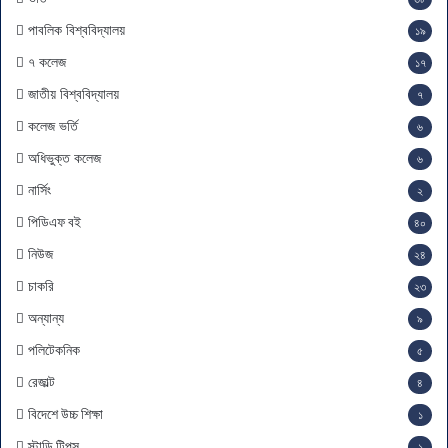
পাবলিক বিশ্ববিদ্যালয়
১৯
৭ কলেজ
১৭
জাতীয় বিশ্ববিদ্যালয়
৭
কলেজ ভর্তি
৬
অধিভুক্ত কলেজ
৬
নার্সিং
২
পিডিএফ বই
৪০
নিউজ
২৪
চাকরি
২৩
অন্যান্য
৯
পলিটেকনিক
৫
রেজাল্ট
৪
বিদেশে উচ্চ শিক্ষা
১
স্টাডি টিপস
১