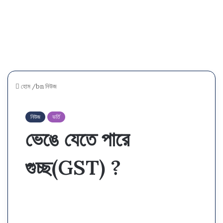
হোম
/bn
নিউজ
নিউজ
ভর্তি
ভেঙে যেতে পারে
গুচ্ছ(GST) ?