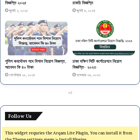
বিজ্ঞপ্তি ২০২৫
চাকরি বিজ্ঞপ্তি
জুলাই ২, ২০২৫
জুলাই ৯, ২০২৪
পুলিশ কনস্টেবল পদে বিশাল নিয়োগ বিজ্ঞপ্ত,
ঢাকা দক্ষিণ সিটি কর্পোরেশনে নিয়োগ
আবেদন ফি ৪০ টাকা
বিজ্ঞপ্তি- ২০২৩
সেপ্টেম্বর ২৮, ২০২৪
নভেম্বর ২৯, ২০২৩
ad
Follow Us
This widget requries the Arqam Lite Plugin, You can install it from
the Theme settings menu > Install Plugins.