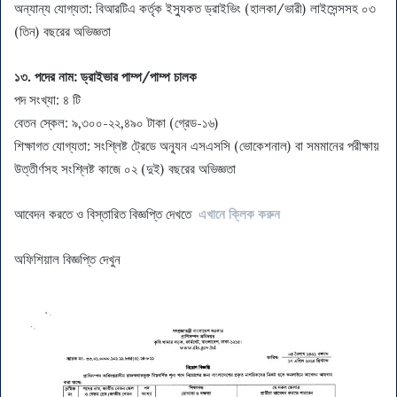
অন্যান্য যোগ্যতা: বিআরটিএ কর্তৃক ইস্যুকত ড্রাইভিং (হালকা/ভারী) লাইসেন্সসহ ০৩
(তিন) বছরের অভিজ্ঞতা
১৩. পদের নাম:
ড্রাইভার পাম্প/পাম্প চালক
পদ সংখ্যা: ৪ টি
বেতন স্কেল: ৯,৩০০-২২,৪৯০ টাকা (গ্রেড-১৬)
শিক্ষাগত যোগ্যতা: সংশ্লিষ্ট ট্রেডে অন্যূন এসএসসি (ভোকেশনাল) বা সমমানের পরীক্ষায়
উত্তীর্ণসহ সংশ্লিষ্ট কাজে ০২ (দুই) বছরের অভিজ্ঞতা
আবেদন করতে ও বিস্তারিত বিজ্ঞপ্তি দেখতে
এখানে ক্লিক করুন
অফিশিয়াল বিজ্ঞপ্তি দেখুন