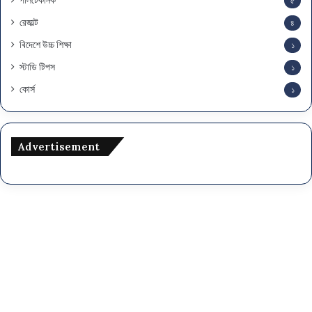
পলিটেকনিক
৫
রেজাল্ট
৪
বিদেশে উচ্চ শিক্ষা
১
স্টাডি টিপস
১
কোর্স
১
Advertisement