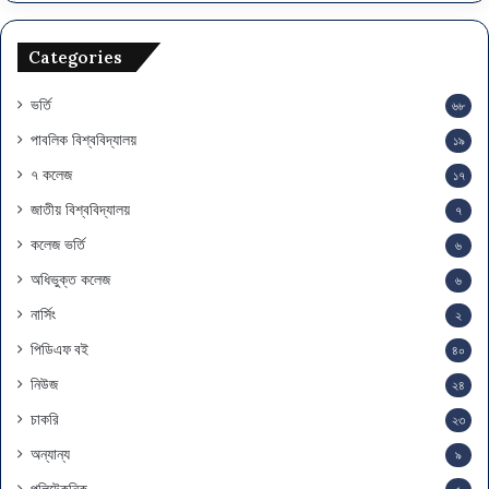
Categories
ভর্তি
৬৮
পাবলিক বিশ্ববিদ্যালয়
১৯
৭ কলেজ
১৭
জাতীয় বিশ্ববিদ্যালয়
৭
কলেজ ভর্তি
৬
অধিভুক্ত কলেজ
৬
নার্সিং
২
পিডিএফ বই
৪০
নিউজ
২৪
চাকরি
২৩
অন্যান্য
৯