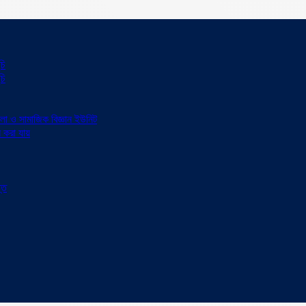
চি
চি
কলা ও সামাজিক বিজ্ঞান ইউনিট
করা যায়
তি