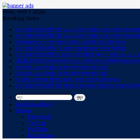
শুক্রবার, আগস্ট 7 2026
Breaking News
ঢাকা সেন্ট্রাল ইউনিভার্সিটি ভর্তি ২০২৬: ফলাফল, বিষয় চয়েস ও মাইগ্রেশন সময়সূ
ঢাকা সেন্ট্রাল ইউনিভার্সিটি ভর্তি ২০২৬: ফলাফল, বিষয় চয়েস ও মাইগ্রেশন সময়সূ
অর্থ মন্ত্রণালয়ে ৫৭৫ পদে নিয়োগ, আবেদন এসএসসি-এইচএসসি পাসেও
ঢাকা সেন্ট্রাল ইউনিভার্সিটির (৭ কলেজ) সাবজেক্ট চয়েস সম্পর্কে বিস্তারিত
ঢাকা সেন্ট্রাল ইউনিভার্সিটি (৭ কলেজ) ভর্তি পরিক্ষার প্রশ্ন ও সমাধান ২০২৬ – 
IELTS ছাড়া বিদেশে পড়ার সুযোগ ২০২৬: যেসব দেশে ও বিশ্ববিদ্যালয়ে আবেদন 
এইচএসসি ২০২৬ ইংরেজি ২য় পত্র প্রশ্নপত্র (সকল বোর্ড)
এইচএসসি ২০২৬ ইংরেজি ১ম পত্র প্রশ্নপত্র (সকল বোর্ড)
দেখে নিন ৭ কলেজের পরীক্ষার কেন্দ্রে কোথায় থেকে কি ভাবে আসবেন
ঢাকা সেন্ট্রাল ইউনিভার্সিটি ভর্তি পরীক্ষা ও প্রবেশপত্র ডাউনলোড সংক্রান্ত বিজ্ঞপ্
খুজুন
Random Article
Follow
Facebook
Twitter
YouTube
Instagram