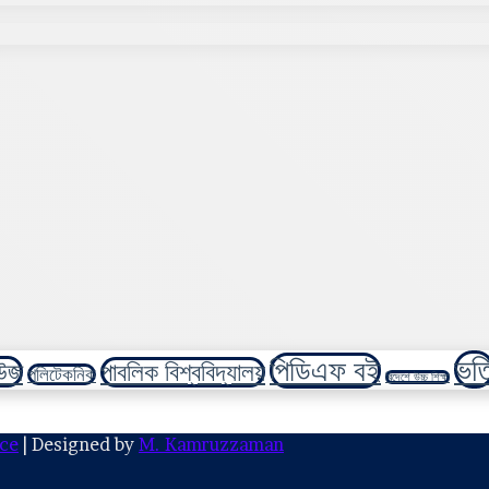
ভর্ত
পিডিএফ বই
উজ
পাবলিক বিশ্ববিদ্যালয়
পলিটেকনিক
বিদেশে উচ্চ শিক্ষা
ce
| Designed by
M. Kamruzzaman