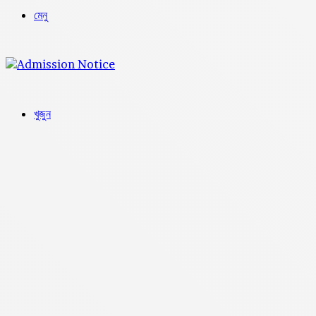
মেনু
খুজুন