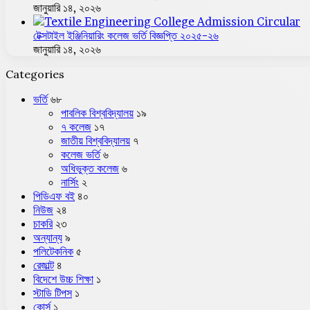
জানুয়ারি ১৪, ২০২৬
টেক্সটাইল ইঞ্জিনিয়ারিং কলেজ ভর্তি বিজ্ঞপ্তি ২০২৫-২৬
জানুয়ারি ১৪, ২০২৬
Categories
ভর্তি
৬৮
পাবলিক বিশ্ববিদ্যালয়
১৯
৭ কলেজ
১৭
জাতীয় বিশ্ববিদ্যালয়
৭
কলেজ ভর্তি
৬
অধিভুক্ত কলেজ
৬
নার্সিং
২
পিডিএফ বই
৪০
নিউজ
২৪
চাকরি
২৩
অন্যান্য
৯
পলিটেকনিক
৫
রেজাল্ট
৪
বিদেশে উচ্চ শিক্ষা
১
স্টাডি টিপস
১
কোর্স
১