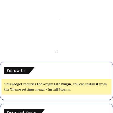
টা
ই
ম
ই
ডিসেম্বর ১৫, ২০২৩
উ
বাংলাদেশ মেরিটাইম ইউনিভার্সিটি ভর্তি বিজ্ঞপ্তি
নি
২০২৫-২৬
ভা
র্সি
টি
ভ
ad
র্তি
বি
জ্ঞ
Follow Us
প্তি
২
০
This widget requries the Arqam Lite Plugin, You can install it from
২
the Theme settings menu > Install Plugins.
৫
-
২
৬
Featured Posts