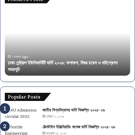
ঢা
অ
কা
র্থ
সে
ম
ন্ট্রা
ন্ত্র
ল
ণা
ই
ল
উ
য়ে
নি
৫
২ সপ্তাহ ago
ঢাকা সেন্ট্রাল ইউনিভার্সিটি ভর্তি ২০২৬: ফলাফল, বিষয় চয়েস ও মাইগ্রেশন
ভা
৭
সময়সূচি
অ
র্সি
৫
টি
প
ভ
দে
র্তি
নি
২
য়ো
Popular Posts
০
গ
২
,
জাতীয় বিশ্ববিদ্যালয় ভর্তি বিজ্ঞপ্তি ২০২৫-২৬
৬
আ
এপ্রিল ৮, ২০২৬
:
বে
ফ
দ
টেক্সটাইল ইঞ্জিনিয়ারিং কলেজ ভর্তি বিজ্ঞপ্তি ২০২৫-২৬
লা
ন
জানুয়ারি ১৪, ২০২৬