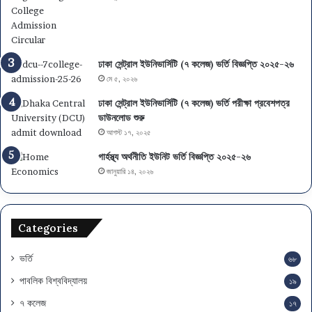
ফ
এ
ল
স
,
এ
বি
স
ঢাকা সেন্ট্রাল ইউনিভার্সিটি (৭ কলেজ) ভর্তি বিজ্ঞপ্তি ২০২৫-২৬
ষ
সি
মে ৫, ২০২৬
য়
-
চ
এ
ঢাকা সেন্ট্রাল ইউনিভার্সিটি (৭ কলেজ) ভর্তি পরীক্ষা প্রবেশপত্র
য়ে
ই
ডাউনলোড শুরু
স
চ
আগস্ট ১৭, ২০২৫
ও
এ
মা
স
গার্হস্থ্য অর্থনীতি ইউনিট ভর্তি বিজ্ঞপ্তি ২০২৫-২৬
ই
সি
জানুয়ারি ১৪, ২০২৬
গ্রে
পা
শ
সে
ন
ও
Categories
স
ম
য়
ভর্তি
৬৮
সূ
পাবলিক বিশ্ববিদ্যালয়
১৯
চি
৭ কলেজ
১৭