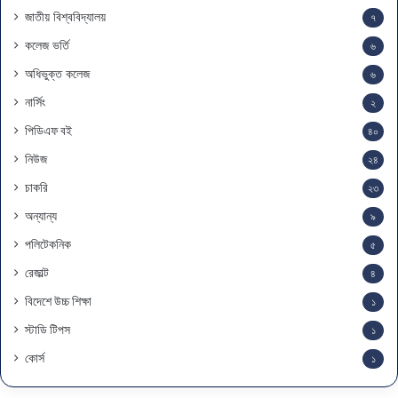
জাতীয় বিশ্ববিদ্যালয়
৭
কলেজ ভর্তি
৬
অধিভুক্ত কলেজ
৬
নার্সিং
২
পিডিএফ বই
৪০
নিউজ
২৪
চাকরি
২৩
অন্যান্য
৯
পলিটেকনিক
৫
রেজাল্ট
৪
বিদেশে উচ্চ শিক্ষা
১
স্টাডি টিপস
১
কোর্স
১