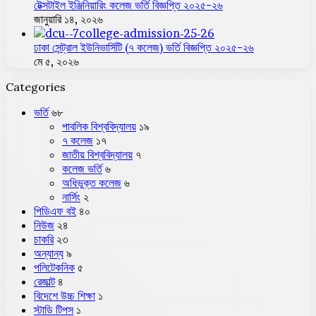
টেক্সটাইল ইঞ্জিনিয়ারিং কলেজ ভর্তি বিজ্ঞপ্তি ২০২৫-২৬
জানুয়ারি ১৪, ২০২৬
ঢাকা সেন্ট্রাল ইউনিভার্সিটি (৭ কলেজ) ভর্তি বিজ্ঞপ্তি ২০২৫-২৬
মে ৫, ২০২৬
Categories
ভর্তি
৬৮
পাবলিক বিশ্ববিদ্যালয়
১৯
৭ কলেজ
১৭
জাতীয় বিশ্ববিদ্যালয়
৭
কলেজ ভর্তি
৬
অধিভুক্ত কলেজ
৬
নার্সিং
২
পিডিএফ বই
৪০
নিউজ
২৪
চাকরি
২৩
অন্যান্য
৯
পলিটেকনিক
৫
রেজাল্ট
৪
বিদেশে উচ্চ শিক্ষা
১
স্টাডি টিপস
১