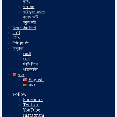
নার্সিং
৭ কলেজ
অধিভুক্ত কলেজ
কলেজ ভর্তি
স্কুল ভর্তি
বিদেশে উচ্চ শিক্ষা
চাকরি
নিউজ
পিডিএফ বই
অন্যান্য
রেজাল্ট
কোর্স
স্টাডি টিপস
পলিটেকনিক
বাংলা
English
বাংলা
Follow
Facebook
Twitter
YouTube
Instagram