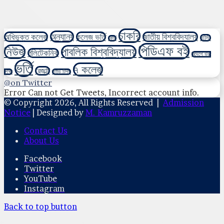
চাকরি
অন্যান্য
অধিভুক্ত কলেজ
কলেজ ভর্তি
জাতীয় বিশ্ববিদ্যালয়
নার্সিং
কোর্স
পিডিএফ বই
নিউজ
পাবলিক বিশ্ববিদ্যালয়
পলিটেকনিক
বিদেশে উচ্চ
ভর্তি
৭ কলেজ
রেজাল্ট
শিক্ষা
স্টাডি টিপস
@on Twitter
Error Can not Get Tweets, Incorrect account info.
© Copyright 2026, All Rights Reserved |
Admission
Notice
| Designed by
M. Kamruzzaman
Contact Us
About Us
Facebook
Twitter
YouTube
Instagram
Back to top button