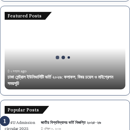
ত্তি
আ
বে
Featured Posts
দ
ন
ঢা
২
কা
০
সে
২
ন্ট্রা
৪
ল
ই
উ
নি
২ সপ্তাহ ago
ঢাকা সেন্ট্রাল ইউনিভার্সিটি ভর্তি ২০২৬: ফলাফল, বিষয় চয়েস ও মাইগ্রেশন
ভা
সময়সূচি
র্সি
টি
ভ
র্তি
২
Popular Posts
০
২
জাতীয় বিশ্ববিদ্যালয় ভর্তি বিজ্ঞপ্তি ২০২৫-২৬
৬
এপ্রিল ৮, ২০২৬