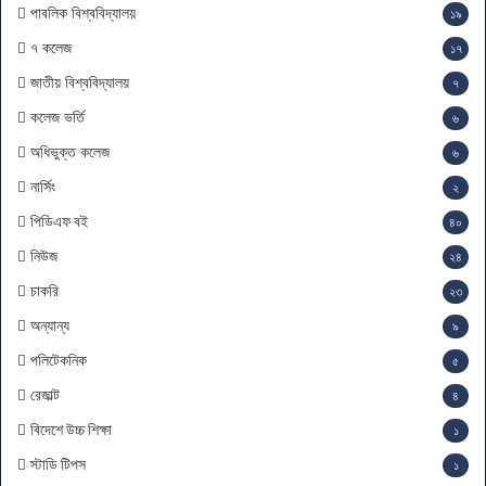
সূ
পাবলিক বিশ্ববিদ্যালয়
১৯
চি
৭ কলেজ
১৭
জাতীয় বিশ্ববিদ্যালয়
৭
কলেজ ভর্তি
৬
অধিভুক্ত কলেজ
৬
নার্সিং
২
পিডিএফ বই
৪০
নিউজ
২৪
চাকরি
২৩
অন্যান্য
৯
পলিটেকনিক
৫
রেজাল্ট
৪
বিদেশে উচ্চ শিক্ষা
১
স্টাডি টিপস
১