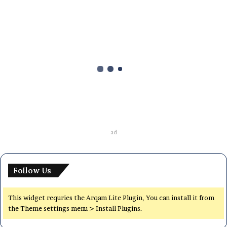
স
সি
উ
ত্তী
র্ণ
শি
ক্ষা
মে ১৩, ২০২৪
র্থী
এসএসসি উত্তীর্ণ শিক্ষার্থীদের ডাচ্–বাংলা ব্যাংকের
দে
শিক্ষাবৃত্তি আবেদন ২০২৪
র
ডা
চ্
–
ad
বাং
লা
ব্যাং
Follow Us
কে
র
শি
This widget requries the Arqam Lite Plugin, You can install it from
ক্ষা
the Theme settings menu > Install Plugins.
বৃ